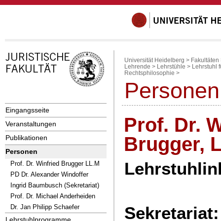
Universität Heidelberg
>
Fakultäten
Lehrende
>
Lehrstühle
>
Lehrstuhl 
Rechtsphilosophie
>
Personen
Eingangsseite
Prof. Dr. 
Veranstaltungen
Brugger, L
Publikationen
Personen
Lehrstuhlin
Prof. Dr. Winfried Brugger LL.M
PD Dr. Alexander Windoffer
Ingrid Baumbusch (Sekretariat)
Prof. Dr. Michael Anderheiden
Dr. Jan Philipp Schaefer
Sekretariat:
Lehrstuhlprogramme