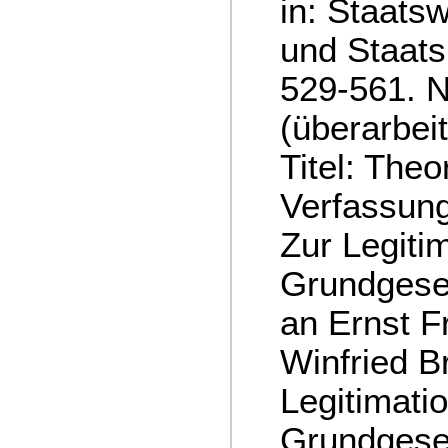
in: Staats
und Staats
529-561. 
(überarbei
Titel: Theo
Verfassung
Zur Legiti
Grundgese
an Ernst Fr
Winfried B
Legitimati
Grundgese