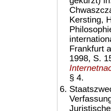
gekürzt) in
Chwaszcza
Kersting, H
Philosophi
internatio
Frankfurt 
1998, S. 1
Internetna
§ 4.
Staatszwe
Verfassung
Juristisch