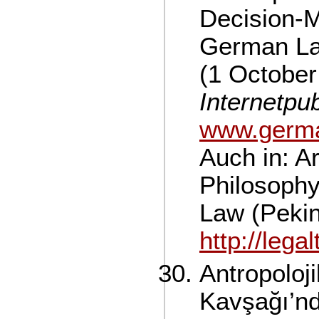
Decision-M
German La
(1 October
Internetpub
www.germa
Auch in: A
Philosophy
Law (Pekin
http://lega
Antropoloj
Kavşağı’nd