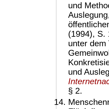
und Metho
Auslegung,
öffentlich
(1994), S.
unter dem T
Gemeinwoh
Konkretisi
und Ausle
Internetna
§ 2.
Menschenr