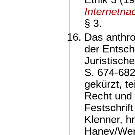
Internetna
§ 3.
Das anthr
der Entsch
Juristisch
S. 674-682
gekürzt, tei
Recht und 
Festschrif
Klenner, h
Haney/Wer