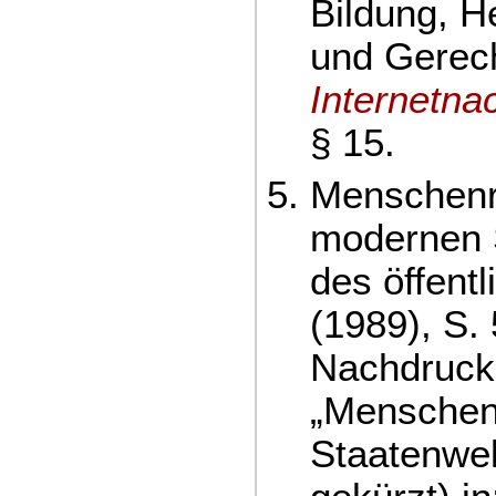
Bildung, H
und Gerech
Internetna
§ 15.
Menschenr
modernen S
des öffent
(1989), S.
Nachdruck 
„Menschen
Staatenwel