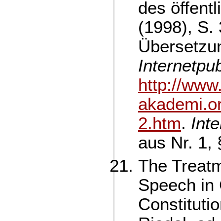
des öffent
(1998), S.
Übersetzun
Internetpub
http://www
akademi.or
2.htm
.
Int
aus Nr. 1, 
The Treatm
Speech in
Constitutio