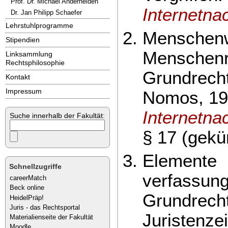
Prof. Dr. Michael Anderheiden
Internetna
Dr. Jan Philipp Schaefer
Lehrstuhlprogramme
Menschen
Stipendien
Menschenr
Linksammlung
Rechtsphilosophie
Grundrech
Kontakt
Impressum
Nomos, 19
Internetna
Suche innerhalb der Fakultät:
§ 17 (gekür
Elemente
Schnellzugriffe
verfassung
careerMatch
Beck online
Grundrecht
HeidelPräp!
Juris - das Rechtsportal
Juristenze
Materialienseite der Fakultät
Moodle