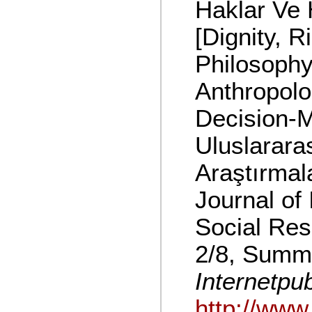
Haklar Ve 
[Dignity, R
Philosophy
Anthropolo
Decision-M
Uluslarara
Araştırmal
Journal of 
Social Res
2/8, Summ
Internetpub
http://www