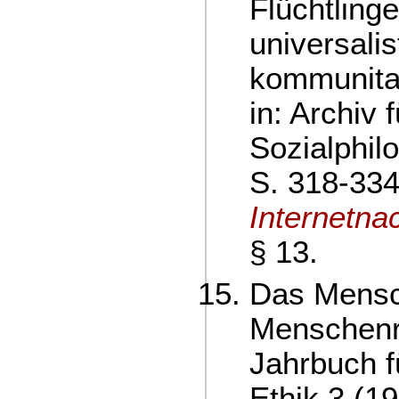
Flüchtlinge
universali
kommunitar
in: Archiv 
Sozialphil
S. 318-334
Internetna
§ 13.
Das Mensc
Menschenre
Jahrbuch f
Ethik 3 (1