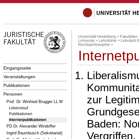
Universität Heidelberg
>
Fakultäten
Lehrende
>
Lehrstühle
>
Lehrstuhl 
Rechtsphilosophie
>
Internetp
Eingangsseite
Liberalism
Veranstaltungen
Kommunita
Publikationen
Personen
zur Legiti
Prof. Dr. Winfried Brugger LL.M
Grundgese
Lebenslauf
Publikationen
Baden: No
Internetpublikationen
PD Dr. Alexander Windoffer
Vergriffen.
Ingrid Baumbusch (Sekretariat)