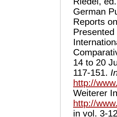
Riedel, ed.
German Pu
Report
s on
Presented 
Internatio
Comparativ
14 to 20 J
117-151.
I
http://www
Weiterer I
http://www
in vol. 3-1