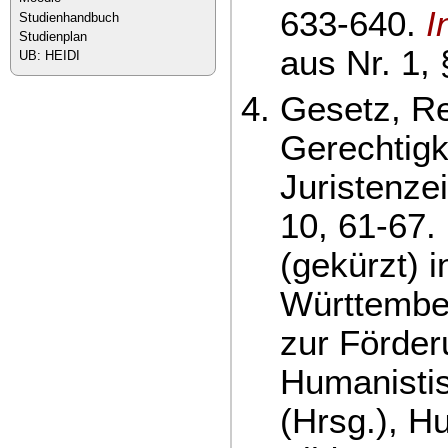
633-640.
I
Studienhandbuch
Studienplan
aus Nr. 1, 
UB: HEIDI
Gesetz, Re
Gerechtigke
Juristenze
10, 61-67.
(gekürzt) i
Württember
zur Förder
Humanisti
(Hrsg.), H