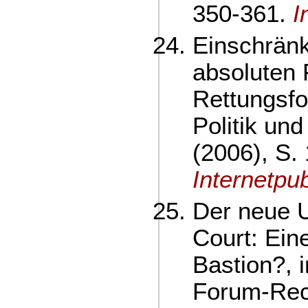
350-361.
I
Einschrän
absoluten 
Rettungsfol
Politik un
(2006), S. 
Internetpub
Der neue 
Court: Ein
Bastion?, 
Forum-Rec