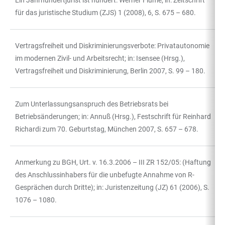
Ein Jahrhundertjurist ist hundert: Werner Flume; in: Zeitschrift
für das juristische Studium (ZJS) 1 (2008), 6, S. 675 – 680.
Vertragsfreiheit und Diskriminierungsverbote: Privatautonomie
im modernen Zivil- und Arbeitsrecht; in: Isensee (Hrsg.),
Vertragsfreiheit und Diskriminierung, Berlin 2007, S. 99 – 180.
Zum Unterlassungsanspruch des Betriebsrats bei
Betriebsänderungen; in: Annuß (Hrsg.), Festschrift für Reinhard
Richardi zum 70. Geburtstag, München 2007, S. 657 – 678.
Anmerkung zu BGH, Urt. v. 16.3.2006 – III ZR 152/05: (Haftung
des Anschlussinhabers für die unbefugte Annahme von R-
Gesprächen durch Dritte); in: Juristenzeitung (JZ) 61 (2006), S.
1076 – 1080.