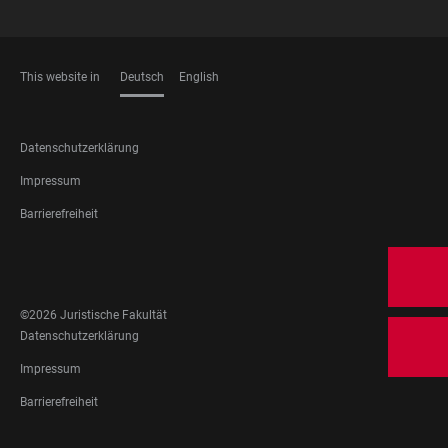
This website in
Deutsch
English
SPRACHEN
FOOTER
Datenschutzerklärung
LEGAL
Impressum
Barrierefreiheit
FOOTER
SOCIAL
MEDIA
©2026 Juristische Fakultät
FOOTER
Datenschutzerklärung
LEGAL
Impressum
Barrierefreiheit