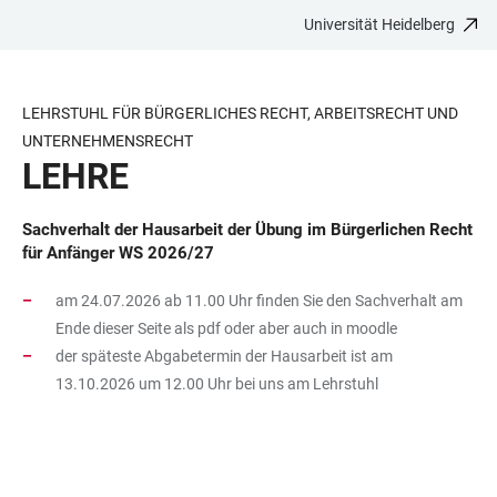
Universität Heidelberg
ZUM
HAUPTNAVIGATION
WEBSEITENSUCHE
LINKS
HAUPTINHALT
ÖFFNEN
ÖFFNEN
ZUR
BARRIEREFREIHEIT
LEHRSTUHL FÜR BÜRGERLICHES RECHT, ARBEITSRECHT UND
UNTERNEHMENSRECHT
LEHRE
Sachverhalt der Hausarbeit der Übung im Bürgerlichen Recht
für Anfänger WS 2026/27
am 24.07.2026 ab 11.00 Uhr finden Sie den Sachverhalt am
Ende dieser Seite als pdf oder aber auch in moodle
der späteste Abgabetermin der Hausarbeit ist am
13.10.2026 um 12.00 Uhr bei uns am Lehrstuhl