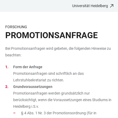
Universität Heidelberg
ZUM
HAUPTNAVIGATION
WEBSEITENSUCHE
LINKS
HAUPTINHALT
ÖFFNEN
ÖFFNEN
ZUR
BARRIEREFREIHEIT
FORSCHUNG
PROMOTIONSANFRAGE
Bei Promotionsanfragen wird gebeten, die folgenden Hinweise zu
beachten:
Form der Anfrage
Promotionsanfragen sind schriftlich an das
Lehrstuhlsekretariat zu richten.
Grundvoraussetzungen
Promotionsanfragen werden grundsätzlich nur
berücksichtigt, wenn die Voraussetzungen eines Studiums in
Heidelberg i.S.v.
§ 4 Abs. 1 Nr. 3 der Promotionsordnung (für in