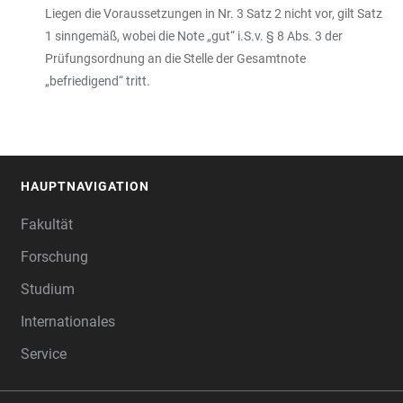
Liegen die Voraussetzungen in Nr. 3 Satz 2 nicht vor, gilt Satz
1 sinngemäß, wobei die Note „gut“ i.S.v. § 8 Abs. 3 der
Prüfungsordnung an die Stelle der Gesamtnote
„befriedigend“ tritt.
HAUPTNAVIGATION
FOOTER
Fakultät
Forschung
Studium
Internationales
Service