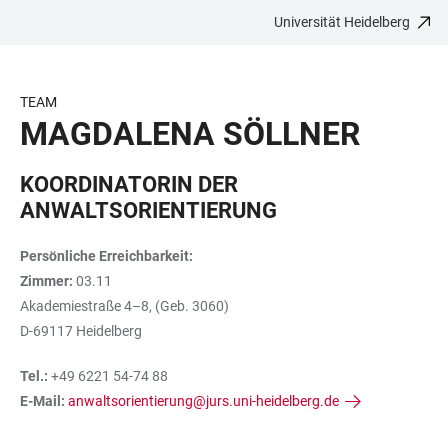
Universität Heidelberg
ZUM
HAUPTNAVIGATION
WEBSEITENSUCHE
LINKS
HAUPTINHALT
ÖFFNEN
ÖFFNEN
ZUR
BARRIEREFREIHEIT
TEAM
MAGDALENA SÖLLNER
KOORDINATORIN DER
ANWALTSORIENTIERUNG
Persönliche Erreichbarkeit:
Zimmer:
03.11
Akademiestraße 4–8, (Geb. 3060)
D-69117 Heidelberg
Tel.:
+49 6221 54-74 88
E-Mail:
anwaltsorientierung@jurs.uni-heidelberg.de