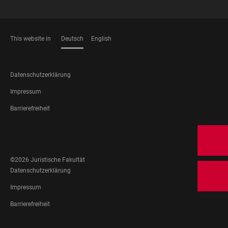
This website in
Deutsch
English
SPRACHEN
FOOTER
Datenschutzerklärung
LEGAL
Impressum
Barrierefreiheit
FOOTER
SOCIAL
MEDIA
©2026 Juristische Fakultät
FOOTER
Datenschutzerklärung
LEGAL
Impressum
Barrierefreiheit