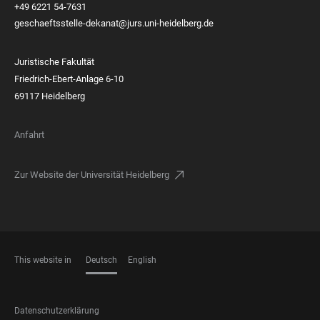
+49 6221 54-7631
geschaeftsstelle-dekanat@jurs.uni-heidelberg.de
Juristische Fakultät
Friedrich-Ebert-Anlage 6-10
69117 Heidelberg
Anfahrt
Zur Website der Universität Heidelberg
This website in
Deutsch
English
SPRACHEN
FOOTER
Datenschutzerklärung