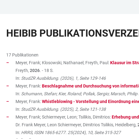
ZUM
HAUPTNAVIGATION
WEBSEITENSUCHE
LINKS
HAUPTINHALT
ÖFFNEN
ÖFFNEN
ZUR
HEIBIB PUBLIKATIONSVERZE
BARRIEREFREIHEIT
17 Publikationen
Meyer, Frank; Klosowski, Nathanael; Freyth, Paul:
Klausur im Str
Freyth,
2026
. - 18 S.
In:
StudZR Ausbildung. (2026), 1, Seite 129-146
Meyer, Frank:
Beschlagnahme und Durchsuchung von informati
In:
Schumann, Stefan; Kier, Roland; Pollak, Sergio; Marsch, Philip 
Meyer, Frank:
Whistleblowing - Vorstellung und Einordnung eine
In:
StudZR Ausbildung. (2025), 2, Seite 121-138
Meyer, Frank; Schiermeyer, Leon; Tsilikis, Dimitrios:
Erhebung und
Dr. Frank Meyer, Leon Schiermeyer, Dimitrios Tsilikis, Heidelberg,
In:
HRRS, ISSN 1865-6277. 25(2024), 10, Seite 315-327