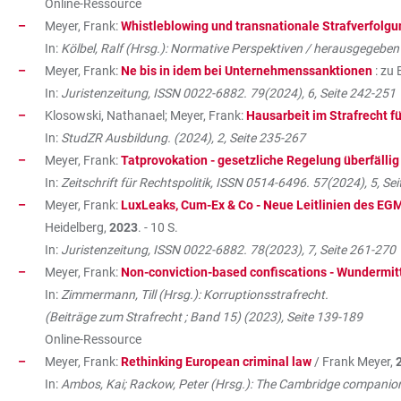
Online-Ressource
Meyer, Frank:
Whistleblowing und transnationale Strafverfolgu
In:
Kölbel, Ralf (Hrsg.): Normative Perspektiven / herausgegeben 
Meyer, Frank:
Ne bis in idem bei Unternehmenssanktionen
: zu 
In:
Juristenzeitung, ISSN 0022-6882. 79(2024), 6, Seite 242-251
Klosowski, Nathanael; Meyer, Frank:
Hausarbeit im Strafrecht fü
In:
StudZR Ausbildung. (2024), 2, Seite 235-267
Meyer, Frank:
Tatprovokation - gesetzliche Regelung überfällig
In:
Zeitschrift für Rechtspolitik, ISSN 0514-6496. 57(2024), 5, Se
Meyer, Frank:
LuxLeaks, Cum-Ex & Co - Neue Leitlinien des EG
Heidelberg,
2023
. - 10 S.
In:
Juristenzeitung, ISSN 0022-6882. 78(2023), 7, Seite 261-270
Meyer, Frank:
Non-conviction-based confiscations - Wundermit
In:
Zimmermann, Till (Hrsg.): Korruptionsstrafrecht.
(Beiträge zum Strafrecht ; Band 15) (2023), Seite 139-189
Online-Ressource
Meyer, Frank:
Rethinking European criminal law
/ Frank Meyer,
In:
Ambos, Kai; Rackow, Peter (Hrsg.): The Cambridge companion 