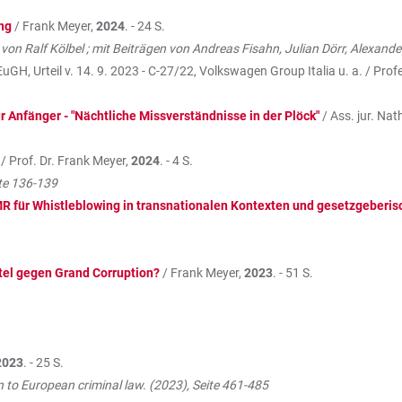
ng
/ Frank Meyer,
2024
. - 24 S.
von Ralf Kölbel ; mit Beiträgen von Andreas Fisahn, Julian Dörr, Alexande
EuGH, Urteil v. 14. 9. 2023 - C-27/22, Volkswagen Group Italia u. a. / Prof
r Anfänger - "Nächtliche Missverständnisse in der Plöck"
/ Ass. jur. Na
/ Prof. Dr. Frank Meyer,
2024
. - 4 S.
ite 136-139
MR für Whistleblowing in transnationalen Kontexten und gesetzgeberi
tel gegen Grand Corruption?
/ Frank Meyer,
2023
. - 51 S.
2023
. - 25 S.
to European criminal law. (2023), Seite 461-485