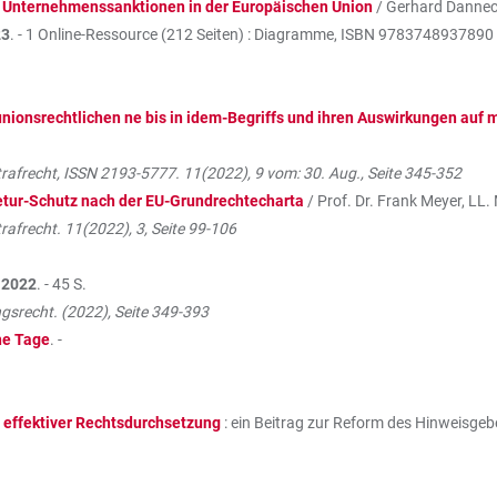
:
Unternehmenssanktionen in der Europäischen Union
/ Gerhard Dannecke
23
. - 1 Online-Ressource (212 Seiten) : Diagramme, ISBN
9783748937890
s unionsrechtlichen ne bis in idem-Begriffs und ihren Auswirkungen auf
trafrecht, ISSN 2193-5777. 11(2022), 9 vom: 30. Aug., Seite 345-352
tur-Schutz nach der EU-Grundrechtecharta
/ Prof. Dr. Frank Meyer, LL. 
rafrecht. 11(2022), 3, Seite 99-106
,
2022
. - 45 S.
ngsrecht. (2022), Seite 349-393
he Tage
. -
 effektiver Rechtsdurchsetzung
: ein Beitrag zur Reform des Hinweisgebe