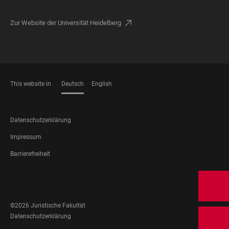
Zur Website der Universität Heidelberg
This website in
Deutsch
English
SPRACHEN
FOOTER
Datenschutzerklärung
LEGAL
Impressum
Barrierefreiheit
FOOTER
SOCIAL
MEDIA
©2026 Juristische Fakultät
FOOTER
Datenschutzerklärung