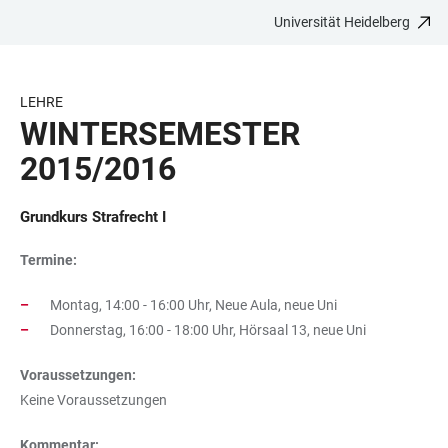
Universität Heidelberg
ZUM
HAUPTNAVIGATION
WEBSEITENSUCHE
LINKS
HAUPTINHALT
ÖFFNEN
ÖFFNEN
ZUR
BARRIEREFREIHEIT
LEHRE
WINTERSEMESTER
2015/2016
Grundkurs Strafrecht I
Termine:
Montag, 14:00 - 16:00 Uhr, Neue Aula, neue Uni
Donnerstag, 16:00 - 18:00 Uhr, Hörsaal 13, neue Uni
Voraussetzungen:
Keine Voraussetzungen
Kommentar: