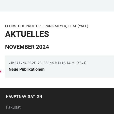
ZUM
HAUPTNAVIGATION
WEBSEITENSUCHE
LINKS
HAUPTINHALT
ÖFFNEN
ÖFFNEN
ZUR
BARRIEREFREIHEIT
LEHRSTUHL PROF. DR. FRANK MEYER, LL.M. (YALE)
AKTUELLES
NOVEMBER 2024
AKTUELLES
LEHRSTUHL PROF. DR. FRANK MEYER, LL.M. (YALE)
Neue Publikationen
HAUPTNAVIGATION
FOOTER
Fakultät