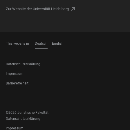
Zur Website der Universität Heidelberg
This website in
Deutsch
English
SPRACHEN
FOOTER
Datenschutzerklärung
LEGAL
Impressum
Barrierefreiheit
FOOTER
SOCIAL
MEDIA
©2026 Juristische Fakultät
FOOTER
Datenschutzerklärung
LEGAL
Impressum