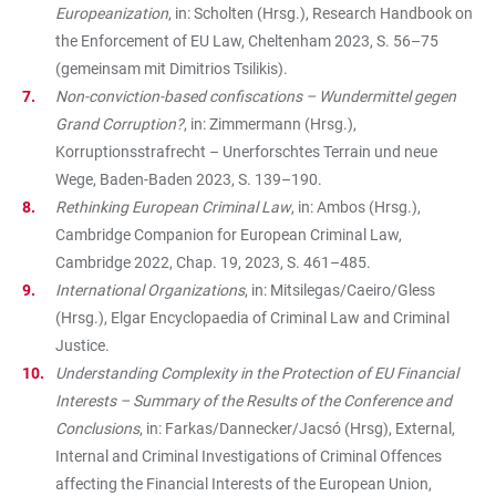
Europeanization
, in: Scholten (Hrsg.), Research Handbook on
the Enforcement of EU Law, Cheltenham 2023, S. 56–75
(gemeinsam mit Dimitrios Tsilikis).
Non-conviction-based confiscations – Wundermittel gegen
Grand Corruption?
, in: Zimmermann (Hrsg.),
Korruptionsstrafrecht – Unerforschtes Terrain und neue
Wege, Baden-Baden 2023, S. 139–190.
Rethinking European Criminal Law
, in: Ambos (Hrsg.),
Cambridge Companion for European Criminal Law,
Cambridge 2022, Chap. 19, 2023, S. 461–485.
International Organizations
, in: Mitsilegas/Caeiro/Gless
(Hrsg.), Elgar Encyclopaedia of Criminal Law and Criminal
Justice.
Understanding Complexity in the Protection of EU Financial
Interests – Summary of the Results of the Conference and
Conclusions
, in: Farkas/Dannecker/Jacsó (Hrsg), External,
Internal and Criminal Investigations of Criminal Offences
affecting the Financial Interests of the European Union,