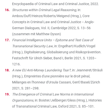
Encyclopaedia of Criminal Law and Criminal Justice, 2022.
Structures within Criminal Legal Reasoning
, in:
Ambos/Duff/Heinze/Roberts/Weigend (Hrsg.), Core
Concepts in Criminal Law and Criminal Justice – Anglo-
German Dialogues, Vol. II, Cambridge 2022, S. 13–56
(zusammen mit Matthew Dyson)
Financial Intelligence Units – Epitome and Test Case of
Transnational Security Law
, in: Engelhart/Kudlich/Vogel
(Hrsg.), Digitalisierung, Globalisierung und Risikoprävention.
Festschrift für Ulrich Sieber, Band I, Berlin 2021, S. 1203–
1216.
A new EU Anti-Money Laundering Tsar?
, in: Jeanneret/Sträuli
(Hrsg.), Empreintes d'une pionnière sur le droit pénal,
Mélanges en l'honneur d'Ursula Cassani, Genf/Basel/Zürich
2021, S. 281–298.
The Emergence of Criminal Law Norms in International
Organizations
, in: Boister/Jeßberger/Gless (Hrsg.), Histories
of Transnational Criminal Law, Oxford 2021, S. 85–101.