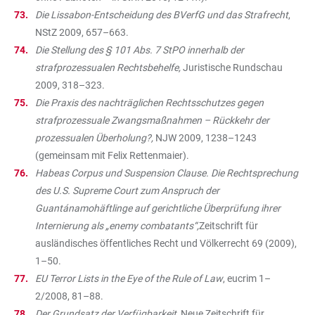
Die Lissabon-Entscheidung des BVerfG und das Strafrecht
,
NStZ 2009, 657–663.
Die Stellung des § 101 Abs. 7 StPO innerhalb der
strafprozessualen Rechtsbehelfe,
Juristische Rundschau
2009, 318–323.
Die Praxis des nachträglichen Rechtsschutzes gegen
strafprozessuale Zwangsmaßnahmen – Rückkehr der
prozessualen Überholung?,
NJW 2009, 1238–1243
(gemeinsam mit Felix Rettenmaier).
Habeas Corpus und Suspension Clause. Die Rechtsprechung
des U.S. Supreme Court zum Anspruch der
Guantánamohäftlinge auf gerichtliche Überprüfung ihrer
Internierung als „enemy combatants“,
Zeitschrift für
ausländisches öffentliches Recht und Völkerrecht 69 (2009),
1–50.
EU Terror Lists in the Eye of the Rule of Law
, eucrim 1–
2/2008, 81–88.
Der Grundsatz der Verfügbarkeit
, Neue Zeitschrift für