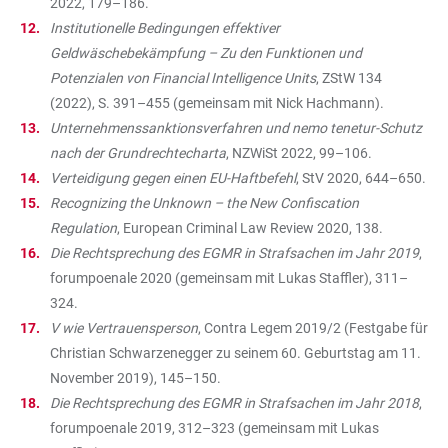
2022, 179–186.
Institutionelle Bedingungen effektiver
Geldwäschebekämpfung – Zu den Funktionen und
Potenzialen von Financial Intelligence Units
, ZStW 134
(2022), S. 391–455 (gemeinsam mit Nick Hachmann).
Unternehmenssanktionsverfahren und nemo tenetur-Schutz
nach der Grundrechtecharta
, NZWiSt 2022, 99–106.
Verteidigung gegen einen EU-Haftbefehl
, StV 2020, 644–650.
Recognizing the Unknown – the New Confiscation
Regulation
, European Criminal Law Review 2020, 138.
Die Rechtsprechung des EGMR in Strafsachen im Jahr 2019
,
forumpoenale 2020 (gemeinsam mit Lukas Staffler), 311–
324.
V wie Vertrauensperson
, Contra Legem 2019/2 (Festgabe für
Christian Schwarzenegger zu seinem 60. Geburtstag am 11.
November 2019), 145–150.
Die Rechtsprechung des EGMR in Strafsachen im Jahr 2018
,
forumpoenale 2019, 312–323 (gemeinsam mit Lukas