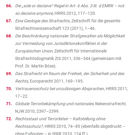
Die „sole or decisive“
-
Regel in Art. 6 Abs. 3 lit. d EMRK – not
so decisive anymore,
HRRS 2012, 117–120.
Eine Geologie des Strafrechts
, Zeitschrift für die gesamte
Strafrechtswissenschaft 123 (2011), 1–46.
Die Beschränkung nationaler Strafgewalten als Möglichkeit
zur Vermeidung von Jurisdiktionskonflikten in der
Europäischen Union,
Zeitschrift für Internationale
Strafrechtsdogmatik ZIS 2011, 336–344 (gemeinsam mit
Prof. Dr. Martin Böse).
Das Strafrecht im Raum der Freiheit
,
der Sicherheit und des
Rechts,
Europarecht 2011, 169–195.
Vertrauensschutz bei unzulässigen Absprachen
, HRRS 2011,
17–22.
Globale Terrorbekämpfung und nationales Nebenstrafrecht
,
NJW 2010, 2397–2399.
Rechtsstaat und Terrorlisten – Kaltstellung ohne
Rechtsschutz?,
HRRS 2010, 74–85 (ebenfalls abgedruckt –
ohne Fußnoten – in StRR 2010, 124 ff.).