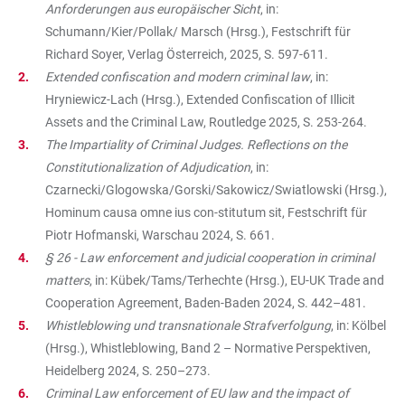
Anforderungen aus europäischer Sicht
, in:
Schumann/Kier/Pollak/ Marsch (Hrsg.), Festschrift für
Richard Soyer, Verlag Österreich, 2025, S. 597-611.
Extended confiscation and modern criminal law
, in:
Hryniewicz-Lach (Hrsg.), Extended Confiscation of Illicit
Assets and the Criminal Law, Routledge 2025, S. 253-264.
The Impartiality of Criminal Judges. Reflections on the
Constitutionalization of Adjudication
, in:
Czarnecki/Glogowska/Gorski/Sakowicz/Swiatlowski (Hrsg.),
Hominum causa omne ius con-stitutum sit, Festschrift für
Piotr Hofmanski, Warschau 2024, S. 661.
§ 26 - Law enforcement and judicial cooperation in criminal
matters
, in: Kübek/Tams/Terhechte (Hrsg.), EU-UK Trade and
Cooperation Agreement, Baden-Baden 2024, S. 442–481.
Whistleblowing und transnationale Strafverfolgung
, in: Kölbel
(Hrsg.), Whistleblowing, Band 2 – Normative Perspektiven,
Heidelberg 2024, S. 250–273.
Criminal Law enforcement of EU law and the impact of