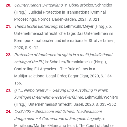
Country Report Switzerland
, in: Böse/Bröcker/Schneider
(Hrsg.), Judicial Protection in Transnational Criminal
Proceedings, Nomos, Baden-Baden, 2021, S. 321.
Thematische Einführung
, in: Lehmkuhl/Meyer (Hrsg.), 5.
Unternehmensstrafrechtliche Tage: Das Unternehmen im
Brennpunkt nationaler und internationaler Strafverfahren,
2020, S. 9–12.
Protection of fundamental rights in a multi-jurisdictional
setting of the EU
, in: Scholten/Brenninkmeijer (Hrsg.),
Controlling EU Agencies – The Rule of Law in a
Multijurisdictional Legal Order, Edgar Elgar, 2020, S. 134–
156.
§ 15: Nemo tenetur – Geltung und Ausübung in einem
künftigen Unternehmensstrafverfahren
, Lehmkuhl/Wohlers
(Hrsg.), Unternehmensstrafrecht, Basel, 2020, S. 333–362
C-387/02 – Berlusconi and Others: The Berlusconi
Judgement – A Cornerstone of European Legality,
in:
Mitsilegas/Martino/Mancano (eds.), The Court of Justice