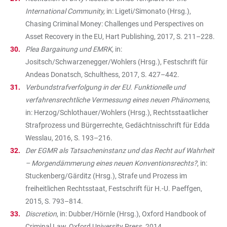
International Community,
in: Ligeti/Simonato (Hrsg.),
Chasing Criminal Money: Challenges und Perspectives on
Asset Recovery in the EU, Hart Publishing, 2017, S. 211–228.
Plea Bargainung und EMRK,
in:
Jositsch/Schwarzenegger/Wohlers (Hrsg.), Festschrift für
Andeas Donatsch, Schulthess, 2017, S. 427–442.
Verbundstrafverfolgung in der EU. Funktionelle und
verfahrensrechtliche Vermessung eines neuen Phänomens
,
in: Herzog/Schlothauer/Wohlers (Hrsg.), Rechtsstaatlicher
Strafprozess und Bürgerrechte, Gedächtnisschrift für Edda
Wesslau, 2016, S. 193–216.
Der EGMR als Tatsacheninstanz und das Recht auf Wahrheit
– Morgendämmerung eines neuen Konventionsrechts?
, in:
Stuckenberg/Gärditz (Hrsg.), Strafe und Prozess im
freiheitlichen Rechtsstaat, Festschrift für H.-U. Paeffgen,
2015, S. 793–814.
Discretion
, in: Dubber/Hörnle (Hrsg.), Oxford Handbook of
Criminal Law, Oxford University Press, 2014.