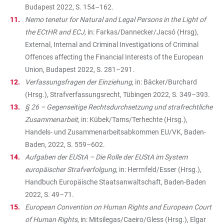
Budapest 2022, S. 154–162.
Nemo tenetur for Natural and Legal Persons in the Light of
the ECtHR and ECJ,
in: Farkas/Dannecker/Jacsó (Hrsg),
External, Internal and Criminal Investigations of Criminal
Offences affecting the Financial Interests of the European
Union, Budapest 2022, S. 281–291.
Verfassungsfragen der Einziehung
, in: Bäcker/Burchard
(Hrsg.), Strafverfassungsrecht, Tübingen 2022, S. 349–393.
§ 26 – Gegenseitige Rechtsdurchsetzung und strafrechtliche
Zusammenarbeit
, in: Kübek/Tams/Terhechte (Hrsg.),
Handels- und Zusammenarbeitsabkommen EU/VK, Baden-
Baden, 2022, S. 559–602.
Aufgaben der EUStA – Die Rolle der EUStA im System
europäischer Strafverfolgung
, in: Herrnfeld/Esser (Hrsg.),
Handbuch Europäische Staatsanwaltschaft, Baden-Baden
2022, S. 49–71.
European Convention on Human Rights and European Court
of Human Rights
, in: Mitsilegas/Caeiro/Gless (Hrsg.), Elgar