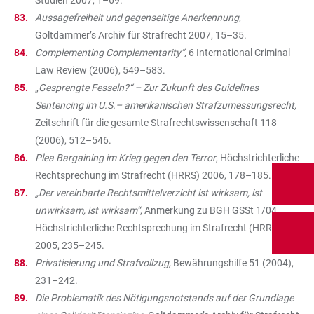
Studien 2007, 1–69.
Aussagefreiheit und gegenseitige Anerkennung
,
Goltdammer’s Archiv für Strafrecht 2007, 15–35.
Complementing Complementarity“,
6 International Criminal
Law Review (2006), 549–583.
„
Gesprengte Fesseln?“ – Zur Zukunft des Guidelines
Sentencing im U.S.– amerikanischen Strafzumessungsrecht,
Zeitschrift für die gesamte Strafrechtswissenschaft 118
(2006), 512–546.
Plea Bargaining im Krieg gegen den Terror
, Höchstrichterliche
Rechtsprechung im Strafrecht (HRRS) 2006, 178–185.
„Der vereinbarte Rechtsmittelverzicht ist wirksam, ist
unwirksam, ist wirksam“
, Anmerkung zu BGH GSSt 1/04,
Höchstrichterliche Rechtsprechung im Strafrecht (HRRS)
2005, 235–245.
Privatisierung und Strafvollzug,
Bewährungshilfe 51 (2004),
231–242.
Die Problematik des Nötigungsnotstands auf der Grundlage