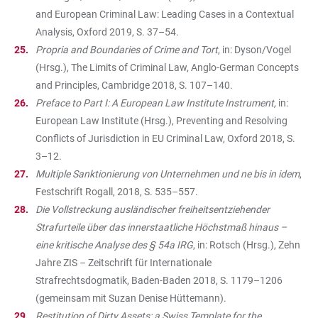
and European Criminal Law: Leading Cases in a Contextual
Analysis, Oxford 2019, S. 37–54.
Propria and Boundaries of Crime and Tort
, in: Dyson/Vogel
(Hrsg.), The Limits of Criminal Law, Anglo-German Concepts
and Principles, Cambridge 2018, S. 107–140.
Preface to Part I: A European Law Institute Instrument,
in:
European Law Institute (Hrsg.), Preventing and Resolving
Conflicts of Jurisdiction in EU Criminal Law, Oxford 2018, S.
3–12.
Multiple Sanktionierung von Unternehmen und ne bis in idem
,
Festschrift Rogall, 2018, S. 535–557.
Die Vollstreckung ausländischer freiheitsentziehender
Strafurteile über das innerstaatliche Höchstmaß hinaus –
eine kritische Analyse des § 54a IRG
, in: Rotsch (Hrsg.), Zehn
Jahre ZIS – Zeitschrift für Internationale
Strafrechtsdogmatik, Baden-Baden 2018, S. 1179–1206
(gemeinsam mit Suzan Denise Hüttemann).
Restitution of Dirty Assets: a Swiss Template for the