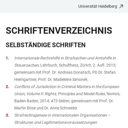
Universität Heidelberg
ZUM
HAUPTNAVIGATION
WEBSEITENSUCHE
LINKS
HAUPTINHALT
ÖFFNEN
ÖFFNEN
ZUR
SCHRIFTENVERZEICHNIS
BARRIEREFREIHEIT
SELBSTÄNDIGE SCHRIFTEN
Internationale Rechtshilfe in Strafsachen und Amtshilfe in
Steuersachen
, Lehrbuch, Schulthess, Zürich, 2. Aufl. 2015;
gemeinsam mit Prof. Dr. Andreas Donatsch, PD Dr. Stefan
Heimgartner, Prof. Dr. Madeleine Simonek.
Conflicts of Jurisdiction in Criminal Matters in the European
Union, Volume II: Rights, Principles and Model Rules
, Nomos,
Baden-Baden, 2014, 473 Seiten; gemeinsam mit Prof. Dr.
Martin Böse und Dr. Anne Schneider.
Strafrechtsgenese in internationalen Organisationen –
Strukturen und Legitimationsvoraussetzungen