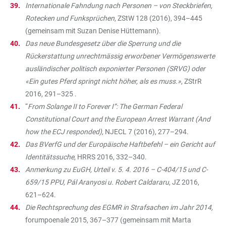
Internationale Fahndung nach Personen – von Steckbriefen,
Rotecken und Funksprüchen
, ZStW 128 (2016), 394–445
(gemeinsam mit Suzan Denise Hüttemann).
Das neue Bundesgesetz über die Sperrung und die
Rückerstattung unrechtmässig erworbener Vermögenswerte
ausländischer politisch exponierter Personen (SRVG) oder
«Ein gutes Pferd springt nicht höher, als es muss.»
, ZStrR
2016, 291–325 .
“
From Solange II to Forever I”: The German Federal
Constitutional Court and the European Arrest Warrant (And
how the ECJ responded),
NJECL 7 (2016), 277–294.
Das BVerfG und der Europäische Haftbefehl – ein Gericht auf
Identitätssuche
, HRRS 2016, 332–340.
Anmerkung zu EuGH, Urteil v. 5. 4. 2016 – C-404/15 und C-
659/15 PPU, Pál Aranyosi u. Robert Caldararu
, JZ 2016,
621–624.
Die Rechtsprechung des EGMR in Strafsachen im Jahr 2014,
forumpoenale 2015, 367–377 (gemeinsam mit Marta