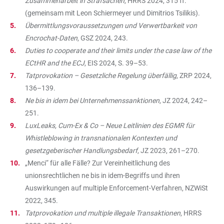
Zusammenarbeit in Strafsachen
, HRRS 2024, 315 ff.
(gemeinsam mit Leon Schiermeyer und Dimitrios Tsilikis).
Übermittlungsvoraussetzungen und Verwertbarkeit von
Encrochat-Daten
, GSZ 2024, 243.
Duties to cooperate and their limits under the case law of the
ECtHR and the ECJ
, EIS 2024, S. 39–53.
Tatprovokation – Gesetzliche Regelung überfällig
, ZRP 2024,
136–139.
Ne bis in idem bei Unternehmenssanktionen
, JZ 2024, 242–
251.
LuxLeaks, Cum-Ex & Co – Neue Leitlinien des EGMR für
Whistleblowing in transnationalen Kontexten und
gesetzgeberischer Handlungsbedarf
, JZ 2023, 261–270.
„Menci“ für alle Fälle? Zur Vereinheitlichung des
unionsrechtlichen ne bis in idem-Begriffs und ihren
Auswirkungen auf multiple Enforcement-Verfahren, NZWiSt
2022, 345.
Tatprovokation und multiple illegale Transaktionen
, HRRS