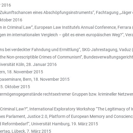
r 2016
nd Zukunftschancen eines Abschöpfungsinstruments“, Fachtagung „Jäger 
ktober 2016
ion in Criminal Law”, European Law Institute’s Annual Conference, Ferrara
m internationalen Vergleich – gibt es einen europäischen Weg?“, Vera
s bei verdeckter Fahndung und Ermittlung“, SKG-Jahrestagung, Vaduz (
for the Non-prescriptible Crimes of Communism”, Bundesverwaltungsgerich
iversität Köln, 28. Januar 2016
Bern, 18. November 2015
opaseminare, Bern, 18. November 2015
25. Oktober 2015
ögensgegenstände rechtsextremer Gruppen bzw. krimineller Netzwerke du
 Criminal Law?”, International Exploratory Workshop “The Legitimacy of I
hes Parlament, Justice 2.0, Platform of European Memory and Conscience
 Reformbedarf“, Universität Hamburg, 19. März 2015
ertag, Lübeck, 7. März 2015