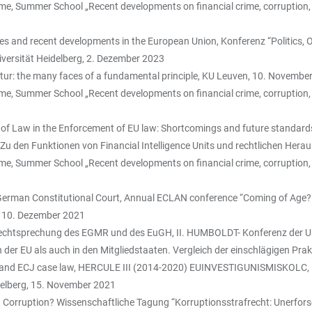
ime, Summer School „Recent developments on financial crime, corruption,
es and recent developments in the European Union, Konferenz “Politics, O
niversität Heidelberg, 2. Dezember 2023
r: the many faces of a fundamental principle, KU Leuven, 10. Novembe
ime, Summer School „Recent developments on financial crime, corruption,
e of Law in the Enforcement of EU law: Shortcomings and future standar
u den Funktionen von Financial Intelligence Units und rechtlichen Hera
ime, Summer School „Recent developments on financial crime, corruption,
 German Constitutional Court, Annual ECLAN conference “Coming of Age? 
, 10. Dezember 2021
echtsprechung des EGMR und des EuGH, II. HUMBOLDT- Konferenz der Univ
n der EU als auch in den Mitgliedstaaten. Vergleich der einschlägigen Pr
ECtHR and ECJ case law, HERCULE III (2014-2020) EUINVESTIGUNISMISK
lberg, 15. November 2021
Corruption? Wissenschaftliche Tagung “Korruptionsstrafrecht: Unerforsc