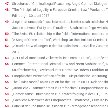
Structures of Criminal Legal Reasoning, Anglo-German Dialogue 
“The Principle of Legality in European Criminal Law”, Workshop “
Edinburgh, 30. Juni 2017
„Legitimationsbedürfnisse internationalisierter strafrechtliche
Justice between Purity and Pluralism - Strafrechtspflege zwisch
“The Swiss-EU-relationship in the field of international cooperat
“A Song of Crime and Tort”, Workshop On the Limits of Criminal L
„Aktuelle Entwicklungen in der Europäischen Justiziellen Zusamme
2017
„Der Fall Al-Bashir und völkerrechtliche Immunitäten“, Journée d
Comment “International Criminal Law and Norm-Stabilisation”, Ko
Strafrechtsethik, Exzellenzcluster Normative Orders, Frankfurt 
Europäisches Wirtschaftsstrafrecht – Die praktische Bedeutung
The “Swiss model” as an Option for the Future UK-EU Relationsh
„Justizielle Zusammenarbeit in Strafsachen“, Europaseminare, 
„Gemeinsame Einrichtungen zur Strafverfolgung in der EU“, Eur
„Sachliche Reichweite des Europarechts - Strafrecht“, XXIV. Ko
Panelist der Podiumsdiskussionen zur Vermögensabschöpfung und 