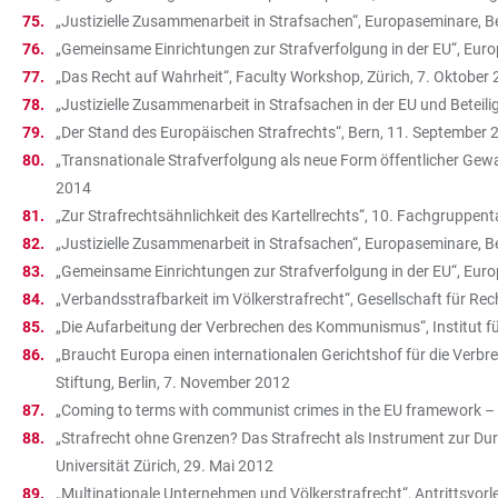
„Justizielle Zusammenarbeit in Strafsachen“, Europaseminare, 
„Gemeinsame Einrichtungen zur Strafverfolgung in der EU“, Eur
„Das Recht auf Wahrheit“, Faculty Workshop, Zürich, 7. Oktober
„Justizielle Zusammenarbeit in Strafsachen in der EU und Betei
„Der Stand des Europäischen Strafrechts“, Bern, 11. September 
„Transnationale Strafverfolgung als neue Form öffentlicher Gewa
2014
„Zur Strafrechtsähnlichkeit des Kartellrechts“, 10. Fachgruppen
„Justizielle Zusammenarbeit in Strafsachen“, Europaseminare, 
„Gemeinsame Einrichtungen zur Strafverfolgung in der EU“, Eur
„Verbandsstrafbarkeit im Völkerstrafrecht“, Gesellschaft für R
„Die Aufarbeitung der Verbrechen des Kommunismus“, Institut fü
„Braucht Europa einen internationalen Gerichtshof für die V
Stiftung, Berlin, 7. November 2012
„Coming to terms with communist crimes in the EU framework – D
„Strafrecht ohne Grenzen? Das Strafrecht als Instrument zur D
Universität Zürich, 29. Mai 2012
„Multinationale Unternehmen und Völkerstrafrecht“, Antrittsvorle