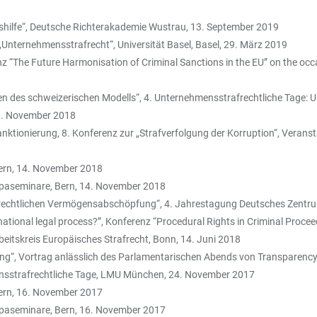
tshilfe“, Deutsche Richterakademie Wustrau, 13. September 2019
nternehmensstrafrecht“, Universität Basel, Basel, 29. März 2019
enz “The Future Harmonisation of Criminal Sanctions in the EU” on the o
 des schweizerischen Modells“, 4. Unternehmensstrafrechtliche Tage: U
0. November 2018
tionierung, 8. Konferenz zur „Strafverfolgung der Korruption“, Veransta
Bern, 14. November 2018
opaseminare, Bern, 14. November 2018
rechtlichen Vermögensabschöpfung“, 4. Jahrestagung Deutsches Zentrum 
national legal process?”, Konferenz “Procedural Rights in Criminal Procee
beitskreis Europäisches Strafrecht, Bonn, 14. Juni 2018
 Vortrag anlässlich des Parlamentarischen Abends von Transparency Int
nsstrafrechtliche Tage, LMU München, 24. November 2017
Bern, 16. November 2017
opaseminare, Bern, 16. November 2017