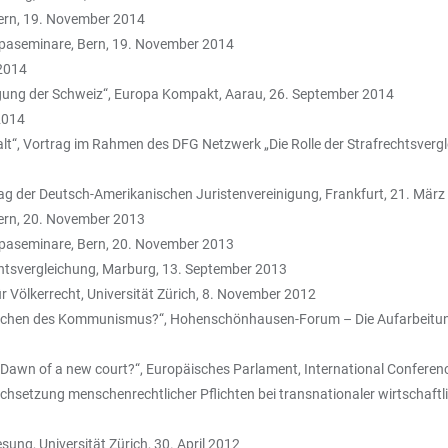
Bern, 19. November 2014
opaseminare, Bern, 19. November 2014
 2014
ligung der Schweiz“, Europa Kompakt, Aarau, 26. September 2014
2014
lt“, Vortrag im Rahmen des DFG Netzwerk „Die Rolle der Strafrechtsvergle
tag der Deutsch-Amerikanischen Juristenvereinigung, Frankfurt, 21. Mär
Bern, 20. November 2013
opaseminare, Bern, 20. November 2013
echtsvergleichung, Marburg, 13. September 2013
r Völkerrecht, Universität Zürich, 8. November 2012
erbrechen des Kommunismus?“, Hohenschönhausen-Forum – Die Aufarbeit
awn of a new court?“, Europäisches Parlament, International Conferenc
urchsetzung menschenrechtlicher Pflichten bei transnationaler wirtscha
sung, Universität Zürich, 30. April 2012