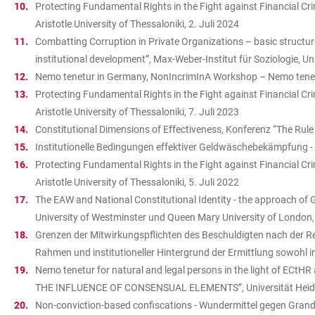
Protecting Fundamental Rights in the Fight against Financial Cr
Aristotle University of Thessaloniki, 2. Juli 2024
Combatting Corruption in Private Organizations – basic structur
institutional development”, Max-Weber-Institut für Soziologie, U
Nemo tenetur in Germany, NonIncrimInA Workshop – Nemo tenetu
Protecting Fundamental Rights in the Fight against Financial Cr
Aristotle University of Thessaloniki, 7. Juli 2023
Constitutional Dimensions of Effectiveness, Konferenz “The Rul
Institutionelle Bedingungen effektiver Geldwäschebekämpfung - Z
Protecting Fundamental Rights in the Fight against Financial Cr
Aristotle University of Thessaloniki, 5. Juli 2022
The EAW and National Constitutional Identity - the approach of
University of Westminster und Queen Mary University of London
Grenzen der Mitwirkungspflichten des Beschuldigten nach der R
Rahmen und institutioneller Hintergrund der Ermittlung sowohl i
Nemo tenetur for natural and legal persons in the light of 
THE INFLUENCE OF CONSENSUAL ELEMENTS”, Universität Heide
Non-conviction-based confiscations - Wundermittel gegen Grand 