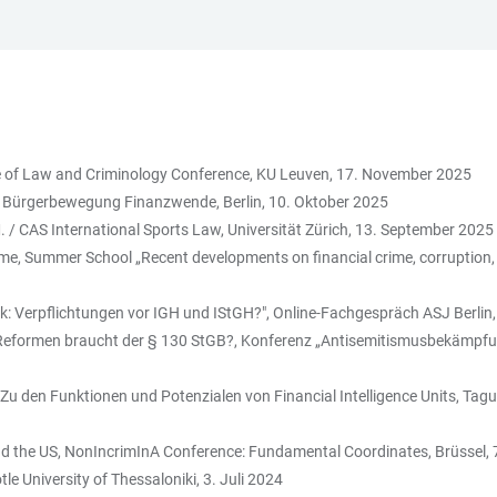
ure of Law and Criminology Conference, KU Leuven, 17. November 2025
 Bürgerbewegung Finanzwende, Berlin, 10. Oktober 2025
 / CAS International Sports Law, Universität Zürich, 13. September 2025
ime, Summer School „Recent developments on financial crime, corruption,
k: Verpflichtungen vor IGH und IStGH?", Online-Fachgespräch ASJ Berlin
Reformen braucht der § 130 StGB?, Konferenz „Antisemitismusbekämpfung
Zu den Funktionen und Potenzialen von Financial Intelligence Units, T
and the US, NonIncrimInA Conference: Fundamental Coordinates, Brüssel
le University of Thessaloniki, 3. Juli 2024