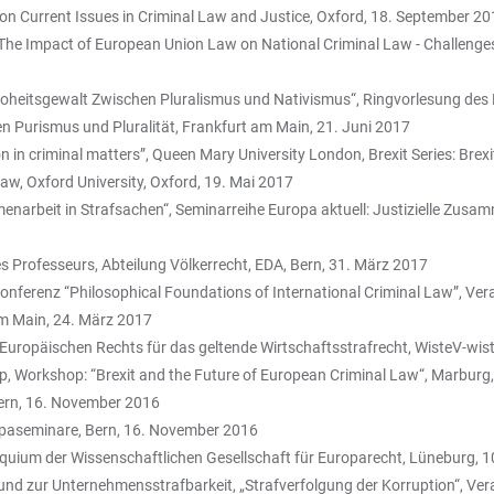
on Current Issues in Criminal Law and Justice, Oxford, 18. September 2
The Impact of European Union Law on National Criminal Law - Challenges a
r Hoheitsgewalt Zwischen Pluralismus und Nativismus“, Ringvorlesung des
en Purismus und Pluralität, Frankfurt am Main, 21. Juni 2017
ion in criminal matters”, Queen Mary University London, Brexit Series: Bre
aw, Oxford University, Oxford, 19. Mai 2017
narbeit in Strafsachen“, Seminarreihe Europa aktuell: Justizielle Zusamm
es Professeurs, Abteilung Völkerrecht, EDA, Bern, 31. März 2017
nferenz “Philosophical Foundations of International Criminal Law”, Vera
am Main, 24. März 2017
 Europäischen Rechts für das geltende Wirtschaftsstrafrecht, WisteV-wi
ip, Workshop: “Brexit and the Future of European Criminal Law“, Marburg
Bern, 16. November 2016
opaseminare, Bern, 16. November 2016
lloquium der Wissenschaftlichen Gesellschaft für Europarecht, Lüneburg,
zur Unternehmensstrafbarkeit, „Strafverfolgung der Korruption“, Verans