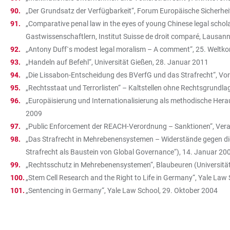
„Der Grundsatz der Verfügbarkeit“, Forum Europäische Sicherhei
„Comparative penal law in the eyes of young Chinese legal scho
Gastwissenschaftlern, Institut Suisse de droit comparé, Lausan
„Antony Duff`s modest legal moralism – A comment“, 25. Weltkong
„Handeln auf Befehl“, Universität Gießen, 28. Januar 2011
„Die Lissabon-Entscheidung des BVerfG und das Strafrecht“, Vortr
„Rechtsstaat und Terrorlisten“ – Kaltstellen ohne Rechtsgrundla
„Europäisierung und Internationalisierung als methodische Hera
2009
„Public Enforcement der REACH-Verordnung – Sanktionen“, Veran
„Das Strafrecht in Mehrebenensystemen – Widerstände gegen die In
Strafrecht als Baustein von Global Governance“), 14. Januar 20
„Rechtsschutz in Mehrebenensystemen“, Blaubeuren (Universität T
„Stem Cell Research and the Right to Life in Germany“, Yale L
„Sentencing in Germany“, Yale Law School, 29. Oktober 2004