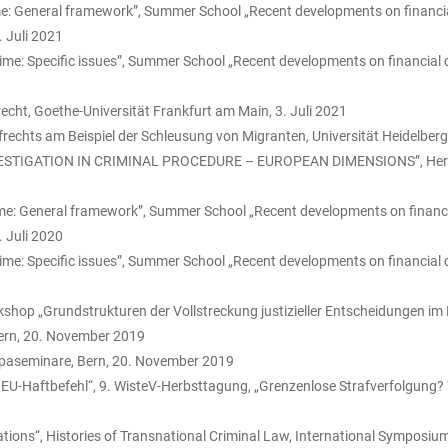
rime: General framework”, Summer School „Recent developments on financi
. Juli 2021
rime: Specific issues”, Summer School „Recent developments on financial
cht, Goethe-Universität Frankfurt am Main, 3. Juli 2021
chts am Beispiel der Schleusung von Migranten, Universität Heidelberg,
NVESTIGATION IN CRIMINAL PROCEDURE – EUROPEAN DIMENSIONS”, Hercu
crime: General framework”, Summer School „Recent developments on financ
. Juli 2020
rime: Specific issues”, Summer School „Recent developments on financial
Workshop „Grundstrukturen der Vollstreckung justizieller Entscheidunge
Bern, 20. November 2019
opaseminare, Bern, 20. November 2019
nen EU-Haftbefehl“, 9. WisteV-Herbsttagung, „Grenzenlose Strafverfolgung?
tions“, Histories of Transnational Criminal Law, International Symposi