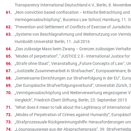
Transparency International Deutschland e.V., Berlin, 8. Novembe
„Non conviction based confiscation – kritische Betrachtung u
Vermögensabschöpfung“, Bucerius Law School, Hamburg, 11. O
“Prevention and Settlement of Conflicts of Exercise of Jurisdict
„Systeme von Beschlagnahmung und Weiternutzung von Vermögen i
Humboldt-Universität Berlin, 11. Juli 2016
„Das zulässige Mass beim Zwang – Grenzen zulässigen Verhalten
“Modes of perpetration”, “JUSTICE 2.0 - International Justice 
„Strafe ohne Staat“, Veranstaltung „Future Concepts of Law“, Un
„Justizielle Zusammenarbeit in Strafsachen“, Europaseminare, 
„Gemeinsame Einrichtungen zur Strafverfolgung in der EU“, Eur
„Der Europäische Strafverfolgungsverbund“, Universität Zürich, 
„Vermögensabschöpfung und Weiterverwertung eingezogener Verm
Vergleich“, Friedrich-Ebert-Stiftung, Berlin, 23. September 2015
“What does it mean to talk about the Legitimacy of International
„Modes of Perpetration of Crimes against Humanity”, Europäisc
„Strafprozessuale Rückgewinnungshilfe: Herausforderungen und
„Lösungsauswege aus der Absprachenpraxis“, 39. Strafverteidig