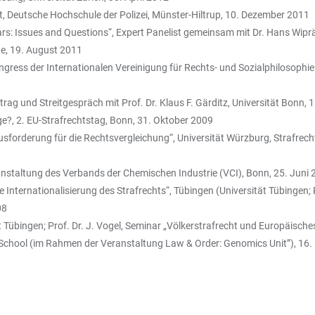
t, Deutsche Hochschule der Polizei, Münster-Hiltrup, 10. Dezember 2011
lars: Issues and Questions“, Expert Panelist gemeinsam mit Dr. Hans Wip
ne, 19. August 2011
ress der Internationalen Vereinigung für Rechts- und Sozialphilosophie 
ag und Streitgespräch mit Prof. Dr. Klaus F. Gärditz, Universität Bonn, 
ge?, 2. EU-Strafrechtstag, Bonn, 31. Oktober 2009
usforderung für die Rechtsvergleichung“, Universität Würzburg, Strafrec
staltung des Verbands der Chemischen Industrie (VCI), Bonn, 25. Juni 
ternationalisierung des Strafrechts“, Tübingen (Universität Tübingen; Pr
08
übingen; Prof. Dr. J. Vogel, Seminar „Völkerstrafrecht und Europäisches 
aw School (im Rahmen der Veranstaltung Law & Order: Genomics Unit”), 1