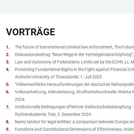
ZUM
HAUPTNAVIGATION
WEBSEITENSUCHE
LINKS
HAUPTINHALT
ÖFFNEN
ÖFFNEN
ZUR
VORTRÄGE
BARRIEREFREIHEIT
The future of transnational criminal law enforcement, The Fut
Diskussionsbeitrag “Neue Wege in der Vermögensabschöpfung”,
Law and Autonomy of Federations: Limits set by the ECHR, LL.M.
Protecting Fundamental Rights in the Fight against Financial Cr
Aristotle University of Thessaloniki, 1. Juli 2025
"Völkerrechtliche Herausforderungen der deutschen Nahostpoliti
Volksverhetzung, Inländerbezug, Strafbarkeitsschwelle: Welche 
2024
Institutionelle Bedingungen effektiver Geldwäschebekämpfung - 
Richterakademie, Trier, 3. Dezember 2024
Nemo tenetur for legal entities: a comparison between Europe 
Functions and Constitutional Dimensions of Effectiveness, Aristot