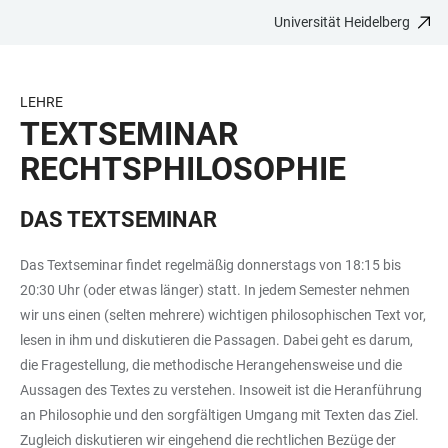
Universität Heidelberg
ZUM
HAUPTNAVIGATION
WEBSEITENSUCHE
LINKS
HAUPTINHALT
ÖFFNEN
ÖFFNEN
ZUR
BARRIEREFREIHEIT
LEHRE
TEXTSEMINAR
RECHTSPHILOSOPHIE
DAS TEXTSEMINAR
Das Textseminar findet regelmäßig donnerstags von 18:15 bis
20:30 Uhr (oder etwas länger) statt. In jedem Semester nehmen
wir uns einen (selten mehrere) wichtigen philosophischen Text vor,
lesen in ihm und diskutieren die Passagen. Dabei geht es darum,
die Fragestellung, die methodische Herangehensweise und die
Aussagen des Textes zu verstehen. Insoweit ist die Heranführung
an Philosophie und den sorgfältigen Umgang mit Texten das Ziel.
Zugleich diskutieren wir eingehend die rechtlichen Bezüge der