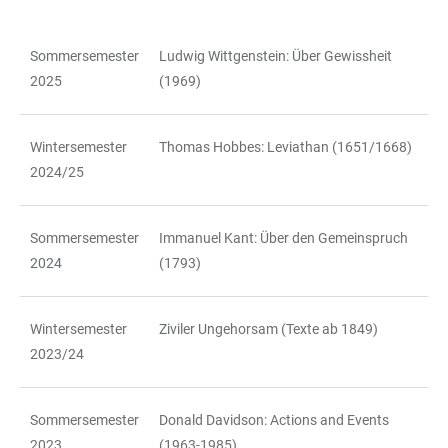
Sommersemester
Ludwig Wittgenstein: Über Gewissheit
TABELLE
2025
(1969)
Wintersemester
Thomas Hobbes: Leviathan (1651/1668)
2024/25
Sommersemester
Immanuel Kant: Über den Gemeinspruch
2024
(1793)
Wintersemester
Ziviler Ungehorsam (Texte ab 1849)
2023/24
Sommersemester
Donald Davidson: Actions and Events
2023
(1963-1985)