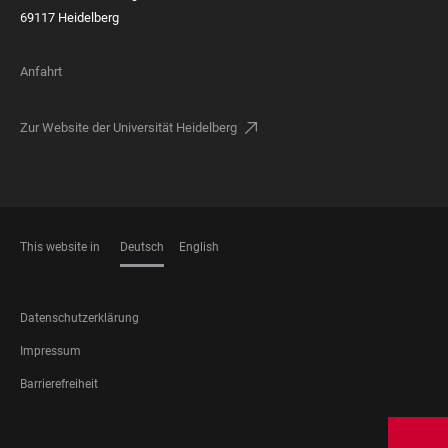
69117 Heidelberg
Anfahrt
Zur Website der Universität Heidelberg
This website in
Deutsch
English
SPRACHEN
FOOTER
Datenschutzerklärung
LEGAL
Impressum
Barrierefreiheit
FOOTER