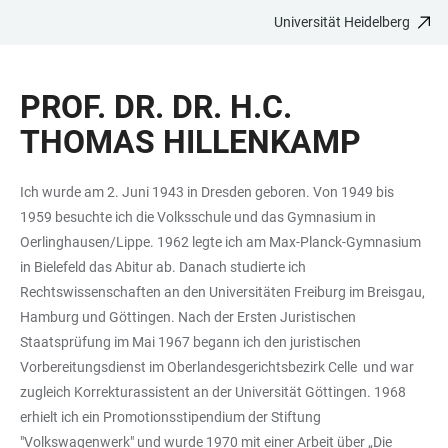
Universität Heidelberg
ZUM
HAUPTNAVIGATION
WEBSEITENSUCHE
LINKS
HAUPTINHALT
ÖFFNEN
ÖFFNEN
ZUR
PROF. DR. DR. H.C.
BARRIEREFREIHEIT
THOMAS HILLENKAMP
Ich wurde am 2. Juni 1943 in Dresden geboren. Von 1949 bis
1959 besuchte ich die Volksschule und das Gymnasium in
Oerlinghausen/Lippe. 1962 legte ich am Max-Planck-Gymnasium
in Bielefeld das Abitur ab. Danach studierte ich
Rechtswissenschaften an den Universitäten Freiburg im Breisgau,
Hamburg und Göttingen. Nach der Ersten Juristischen
Staatsprüfung im Mai 1967 begann ich den juristischen
Vorbereitungsdienst im Oberlandesgerichtsbezirk Celle und war
zugleich Korrekturassistent an der Universität Göttingen. 1968
erhielt ich ein Promotionsstipendium der Stiftung
"Volkswagenwerk" und wurde 1970 mit einer Arbeit über „Die