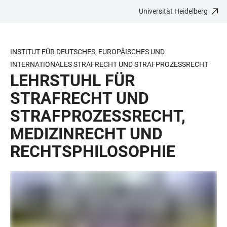
Universität Heidelberg
ZUM
HAUPTNAVIGATION
WEBSEITENSUCHE
LINKS
HAUPTINHALT
ÖFFNEN
ÖFFNEN
ZUR
BARRIEREFREIHEIT
INSTITUT FÜR DEUTSCHES, EUROPÄISCHES UND
INTERNATIONALES STRAFRECHT UND STRAFPROZESSRECHT
LEHRSTUHL FÜR
STRAFRECHT UND
STRAFPROZESSRECHT,
MEDIZINRECHT UND
RECHTSPHILOSOPHIE