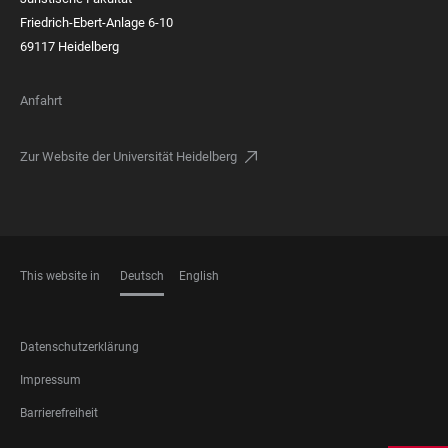
Friedrich-Ebert-Anlage 6-10
69117 Heidelberg
Anfahrt
Zur Website der Universität Heidelberg
This website in
Deutsch
English
SPRACHEN
FOOTER
Datenschutzerklärung
LEGAL
Impressum
Barrierefreiheit