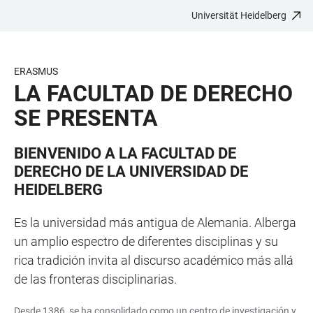
Universität Heidelberg
ZUM
HAUPTNAVIGATION
WEBSEITENSUCHE
LINKS
HAUPTINHALT
ÖFFNEN
ÖFFNEN
ZUR
BARRIEREFREIHEIT
ERASMUS
LA FACULTAD DE DERECHO
SE PRESENTA
BIENVENIDO A LA FACULTAD DE
DERECHO DE LA UNIVERSIDAD DE
HEIDELBERG
Es la universidad más antigua de Alemania. Alberga
un amplio espectro de diferentes disciplinas y su
rica tradición invita al discurso académico más allá
de las fronteras disciplinarias.
Desde 1386, se ha consolidado como un centro de investigación y