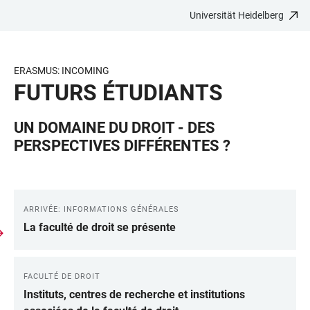
Universität Heidelberg
ZUM
HAUPTNAVIGATION
WEBSEITENSUCHE
LINKS
HAUPTINHALT
ÖFFNEN
ÖFFNEN
ZUR
BARRIEREFREIHEIT
ERASMUS: INCOMING
FUTURS ÉTUDIANTS
UN DOMAINE DU DROIT - DES
PERSPECTIVES DIFFÉRENTES ?
ARRIVÉE: INFORMATIONS GÉNÉRALES
LINKS
La faculté de droit se présente
FACULTÉ DE DROIT
Instituts, centres de recherche et institutions