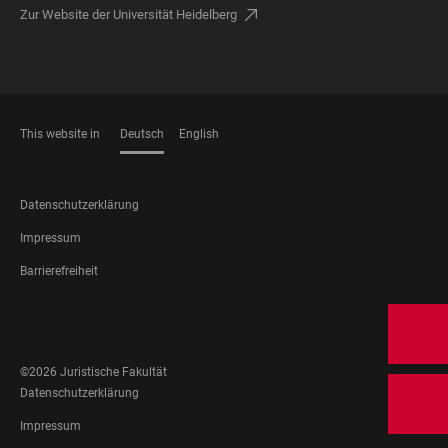
Zur Website der Universität Heidelberg
This website in
Deutsch
English
SPRACHEN
FOOTER
Datenschutzerklärung
LEGAL
Impressum
Barrierefreiheit
FOOTER
SOCIAL
MEDIA
©2026 Juristische Fakultät
FOOTER
Datenschutzerklärung
LEGAL
Impressum