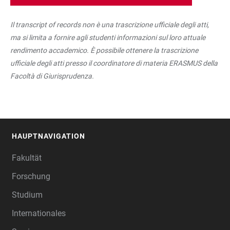
Il transcript of records non è una trascrizione ufficiale degli atti,
ma si limita a fornire agli studenti informazioni sul loro attuale
rendimento accademico. È possibile ottenere la trascrizione
ufficiale degli atti presso il coordinatore di materia ERASMUS della
Facoltà di Giurisprudenza.
HAUPTNAVIGATION
FOOTER
Fakultät
Forschung
Studium
Internationales