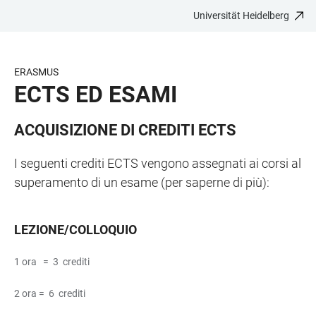
Universität Heidelberg
ZUM
HAUPTNAVIGATION
WEBSEITENSUCHE
LINKS
HAUPTINHALT
ÖFFNEN
ÖFFNEN
ZUR
BARRIEREFREIHEIT
ERASMUS
ECTS ED ESAMI
ACQUISIZIONE DI CREDITI ECTS
I seguenti crediti ECTS vengono assegnati ai corsi al
superamento di un esame (per saperne di più):
LEZIONE/COLLOQUIO
1 ora = 3 crediti
2 ora = 6 crediti