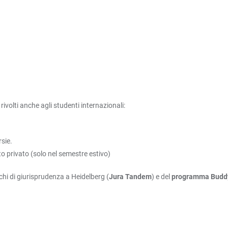
ivolti anche agli studenti internazionali:
sie.
itto privato (solo nel semestre estivo)
hi di giurisprudenza a Heidelberg (
Jura Tandem
) e del
programma Buddy d