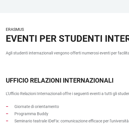
ZUM
HAUPTNAVIGATION
WEBSEITENSUCHE
LINKS
HAUPTINHALT
ÖFFNEN
ÖFFNEN
ZUR
BARRIEREFREIHEIT
ERASMUS
EVENTI PER STUDENTI INTE
Agli studenti internazionali vengono offerti numerosi eventi per facilitar
UFFICIO RELAZIONI INTERNAZIONALI
L'Ufficio Relazioni Internazionali offre i seguenti eventi a tutti gli stude
Giornate di orientamento
Programma Buddy
Seminario teatrale IDeFix: comunicazione efficace per l'università 