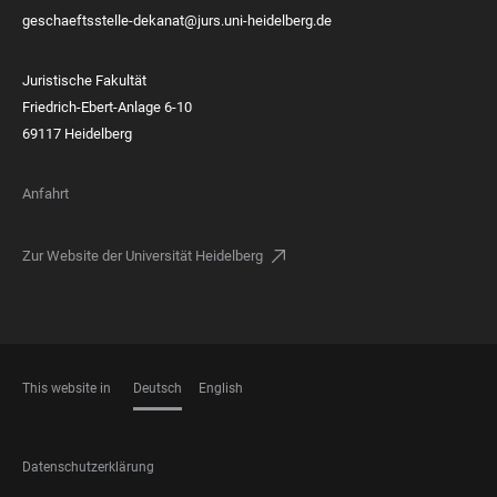
geschaeftsstelle-dekanat@jurs.uni-heidelberg.de
Juristische Fakultät
Friedrich-Ebert-Anlage 6-10
69117 Heidelberg
Anfahrt
Zur Website der Universität Heidelberg
This website in
Deutsch
English
SPRACHEN
FOOTER
Datenschutzerklärung
LEGAL