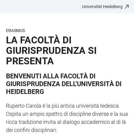
Universität Heidelberg
ZUM
HAUPTNAVIGATION
WEBSEITENSUCHE
LINKS
HAUPTINHALT
ÖFFNEN
ÖFFNEN
ZUR
BARRIEREFREIHEIT
ERASMUS
LA FACOLTÀ DI
GIURISPRUDENZA SI
PRESENTA
BENVENUTI ALLA FACOLTÀ DI
GIURISPRUDENZA DELL'UNIVERSITÀ DI
HEIDELBERG
Ruperto Carola è la più antica università tedesca.
Ospita un ampio spettro di discipline diverse e la sua
ricca tradizione invita al dialogo accademico al di là
dei confini disciplinari.