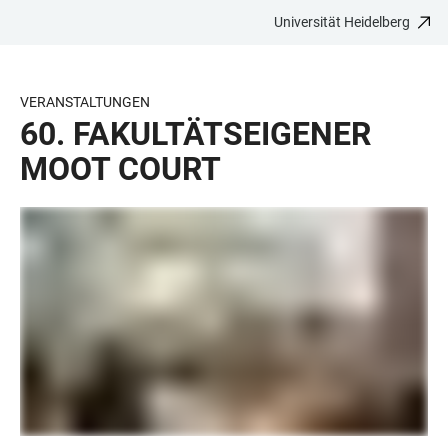
Universität Heidelberg
ZUM
HAUPTNAVIGATION
WEBSEITENSUCHE
LINKS
HAUPTINHALT
ÖFFNEN
ÖFFNEN
ZUR
BARRIEREFREIHEIT
VERANSTALTUNGEN
60. FAKULTÄTSEIGENER
MOOT COURT