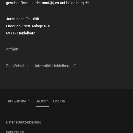
geschaeftsstelle-dekanat@jurs.uni-heidelberg.de
Juristische Fakultät
Friedrich-Ebert-Anlage 6-10
69117 Heidelberg
Anfahrt
Zur Website der Universität Heidelberg
This website in
Deutsch
English
SPRACHEN
FOOTER
Datenschutzerklärung
LEGAL
Impressum