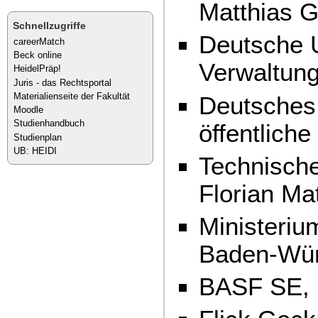
Matthias G
Schnellzugriffe
Deutsche U
careerMatch
Beck online
Verwaltun
HeidelPräp!
Juris - das Rechtsportal
Materialienseite der Fakultät
Deutsches 
Moodle
Studienhandbuch
öffentlich
Studienplan
UB: HEIDI
Technische
Florian Ma
Ministeriu
Baden-Wür
BASF SE, 