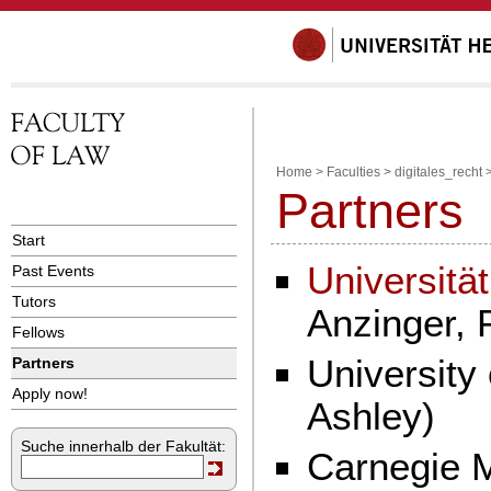
Home
>
Faculties
>
digitales_recht
Partners
Start
Universitä
Past Events
Tutors
Anzinger, P
Fellows
University 
Partners
Apply now!
Ashley)
Suche innerhalb der Fakultät:
Carnegie M