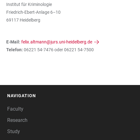
Institut für Kriminologie
Friedrich-Ebert-Anlage 6–10
69117 Heidelberg
E-Mail:
felix.altmann@jurs.uni-heidelberg.de
Telefon:
06221 54-7476 oder 06221 54-7500
NAVIGATION
FOOTER
Faculty
Research
Study