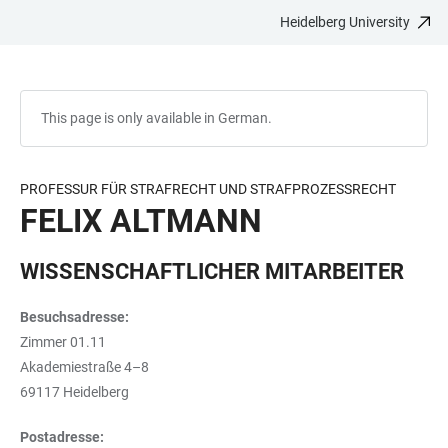
Heidelberg University
JUMP
OPEN
OPEN
ACCESSIBILITY
TO
MAIN
SEARCH
LINKS
MAIN
NAVIGATION
FORM
CONTENT
This page is only available in German.
PROFESSUR FÜR STRAFRECHT UND STRAFPROZESSRECHT
FELIX ALTMANN
WISSENSCHAFTLICHER MITARBEITER
Besuchsadresse:
Zimmer 01.11
Akademiestraße 4–8
69117 Heidelberg
Postadresse: