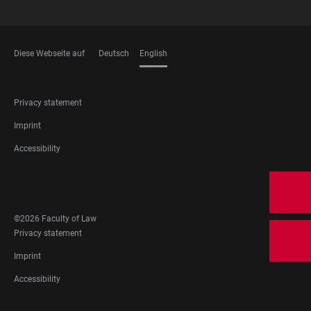
Diese Webseite auf
Deutsch
English
LANGUAGES
FOOTER
Privacy statement
LEGAL
Imprint
Accessibility
FOOTER
SOCIAL
MEDIA
©2026 Faculty of Law
FOOTER
Privacy statement
LEGAL
Imprint
Accessibility