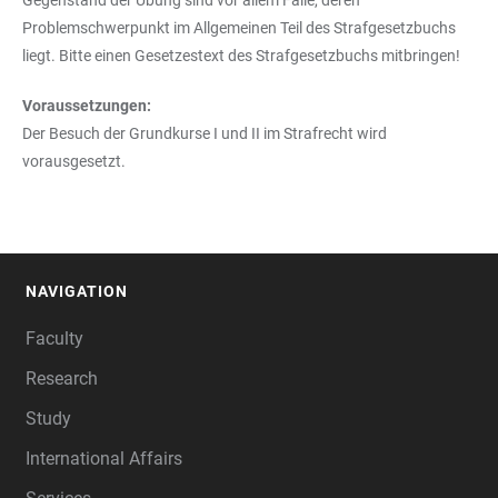
Gegenstand der Übung sind vor allem Fälle, deren
Problemschwerpunkt im Allgemeinen Teil des Strafgesetzbuchs
liegt. Bitte einen Gesetzestext des Strafgesetzbuchs mitbringen!
Voraussetzungen:
Der Besuch der Grundkurse I und II im Strafrecht wird
vorausgesetzt.
NAVIGATION
FOOTER
Faculty
Research
Study
International Affairs