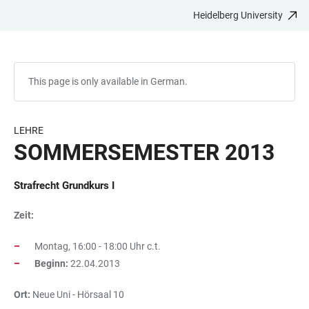
Heidelberg University
JUMP
OPEN
OPEN
ACCESSIBILITY
TO
MAIN
SEARCH
LINKS
MAIN
NAVIGATION
FORM
CONTENT
This page is only available in German.
LEHRE
SOMMERSEMESTER 2013
Strafrecht Grundkurs I
Zeit:
Montag, 16:00 - 18:00 Uhr c.t.
Beginn:
22.04.2013
Ort:
Neue Uni - Hörsaal 10