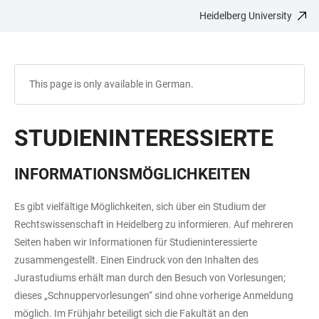
Heidelberg University
JUMP
OPEN
OPEN
ACCESSIBILITY
TO
MAIN
SEARCH
LINKS
MAIN
NAVIGATION
FORM
CONTENT
This page is only available in German.
STUDIENINTERESSIERTE
INFORMATIONSMÖGLICHKEITEN
Es gibt vielfältige Möglichkeiten, sich über ein Studium der
Rechtswissenschaft in Heidelberg zu informieren. Auf mehreren
Seiten haben wir Informationen für Studieninteressierte
zusammengestellt. Einen Eindruck von den Inhalten des
Jurastudiums erhält man durch den Besuch von Vorlesungen;
dieses „Schnuppervorlesungen“ sind ohne vorherige Anmeldung
möglich. Im Frühjahr beteiligt sich die Fakultät an den