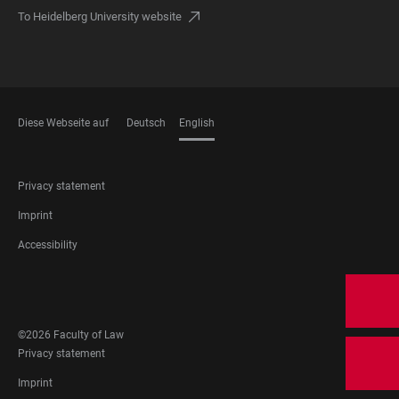
To Heidelberg University website
Diese Webseite auf
Deutsch
English
LANGUAGES
FOOTER
Privacy statement
LEGAL
Imprint
Accessibility
FOOTER
SOCIAL
MEDIA
©2026 Faculty of Law
FOOTER
Privacy statement
LEGAL
Imprint