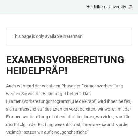
Heidelberg University
JUMP
OPEN
OPEN
ACCESSIBILITY
TO
MAIN
SEARCH
LINKS
MAIN
NAVIGATION
FORM
CONTENT
This page is only available in German.
EXAMENSVORBEREITUNG
HEIDELPRÄP!
Auch während der wichtigen Phase der Examensvorbereitung
werden Sie von der Fakultät gut betreut. Das
Examensvorbereitungsprogramm „HeidelPräp!“ wird Ihnen helfen,
sich umfassend auf das Examen vorzubereiten. Wir wollen mit der
Examensvorbereitung nicht erst dort beginnen, wo vieles, was für
den Erfolg in der Prüfung wesentlich ist, bereits versäumt wurde.
Vielmehr setzen wir auf eine „ganzheitliche“