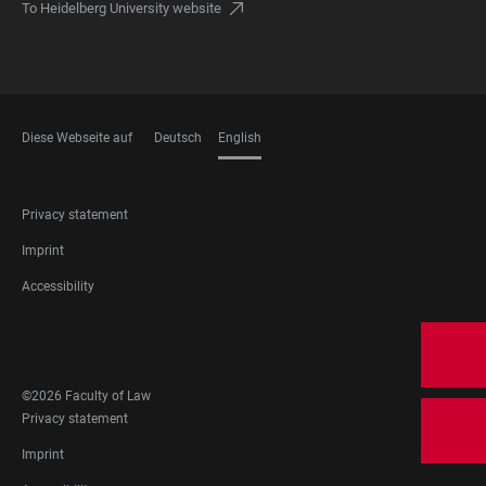
To Heidelberg University website
Diese Webseite auf
Deutsch
English
LANGUAGES
FOOTER
Privacy statement
LEGAL
Imprint
Accessibility
FOOTER
SOCIAL
MEDIA
©2026 Faculty of Law
FOOTER
Privacy statement
LEGAL
Imprint