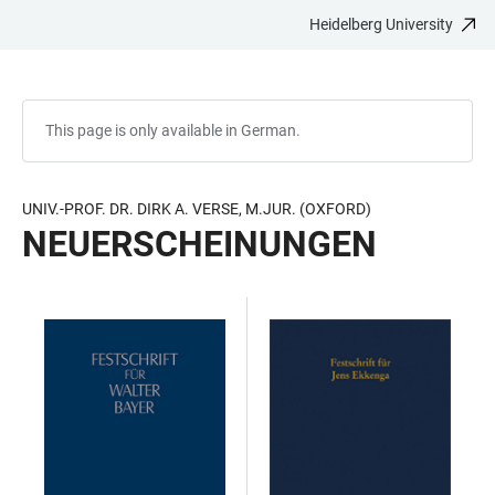
Heidelberg University
JUMP
OPEN
OPEN
ACCESSIBILITY
TO
MAIN
SEARCH
LINKS
MAIN
NAVIGATION
FORM
CONTENT
This page is only available in German.
UNIV.-PROF. DR. DIRK A. VERSE, M.JUR. (OXFORD)
NEUERSCHEINUNGEN
TABLE