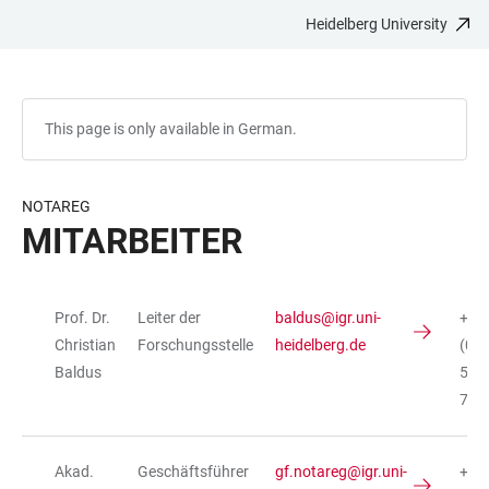
Heidelberg University
JUMP
OPEN
OPEN
ACCESSIBILITY
TO
MAIN
SEARCH
LINKS
MAIN
NAVIGATION
FORM
CONTENT
This page is only available in German.
NOTAREG
MITARBEITER
Prof. Dr.
Leiter der
baldus@igr.uni-
+49
TABLE
Christian
Forschungsstelle
heidelberg.de
(0)
Baldus
54-
758
Akad.
Geschäftsführer
gf.notareg@igr.uni-
+49 