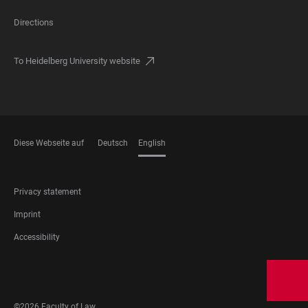
Directions
To Heidelberg University website
Diese Webseite auf
Deutsch
English
LANGUAGES
FOOTER
Privacy statement
LEGAL
Imprint
Accessibility
FOOTER
SOCIAL
MEDIA
©2026 Faculty of Law