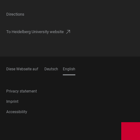
Directions
To Heidelberg University website
Diese Webseite auf
Deutsch
English
LANGUAGES
FOOTER
Privacy statement
LEGAL
Imprint
Accessibility
FOOTER
SOCIAL