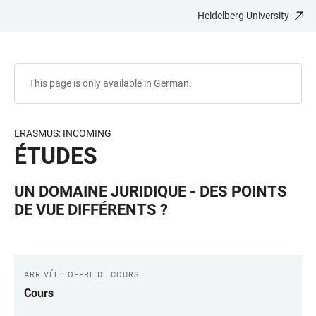
Heidelberg University
JUMP
OPEN
OPEN
ACCESSIBILITY
TO
MAIN
SEARCH
LINKS
MAIN
NAVIGATION
FORM
CONTENT
This page is only available in German.
ERASMUS: INCOMING
ÉTUDES
UN DOMAINE JURIDIQUE - DES POINTS
DE VUE DIFFÉRENTS ?
ARRIVÉE : OFFRE DE COURS
LINKS
Cours