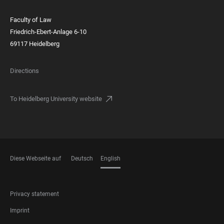
Faculty of Law
Friedrich-Ebert-Anlage 6-10
69117 Heidelberg
Directions
To Heidelberg University website
Diese Webseite auf
Deutsch
English
LANGUAGES
FOOTER
Privacy statement
LEGAL
Imprint