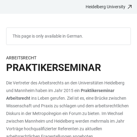
Heidelberg University
JUMP
OPEN
OPEN
ACCESSIBILITY
TO
MAIN
SEARCH
LINKS
MAIN
NAVIGATION
FORM
CONTENT
This page is only available in German.
ARBEITSRECHT
PRAKTIKERSEMINAR
Die Vertreter des Arbeitsrechts an den Universitäten Heidelberg
und Mannheim haben im Jahr 2015 ein
Praktikerseminar
Arbeitsrecht
ins Leben gerufen. Ziel ist es, eine Brücke zwischen
Wissenschaft und Praxis zu schlagen und dem arbeitsrechtlichen
Diskurs in der Metropolregion ein Forum zu bieten. Im Wechsel
zwischen Mannheim und Heidelberg werden mehrmals im Jahr
Vorträge hochqualifizierter Referenten zu aktuellen
arbeitsrechtlichen Fragestellungen angeboten.