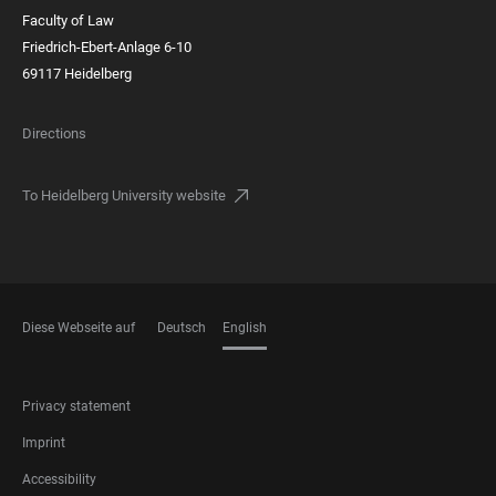
Faculty of Law
Friedrich-Ebert-Anlage 6-10
69117 Heidelberg
Directions
To Heidelberg University website
Diese Webseite auf
Deutsch
English
LANGUAGES
FOOTER
Privacy statement
LEGAL
Imprint
Accessibility