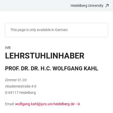
Heidelberg University
JUMP
OPEN
OPEN
ACCESSIBILITY
TO
MAIN
SEARCH
LINKS
MAIN
NAVIGATION
FORM
CONTENT
This page is only available in German.
IVR
LEHRSTUHLINHABER
PROF. DR. DR. H.C. WOLFGANG KAHL
Zimmer 01.03
Akademiestraße 4-8
D-69117 Heidelberg
Email:
wolfgang.kahl@jurs.uni-heidelberg.de