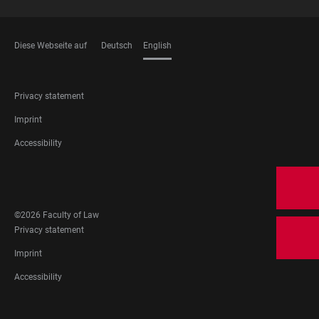
Diese Webseite auf
Deutsch
English
LANGUAGES
FOOTER
Privacy statement
LEGAL
Imprint
Accessibility
FOOTER
SOCIAL
MEDIA
©2026 Faculty of Law
FOOTER
Privacy statement
LEGAL
Imprint
Accessibility