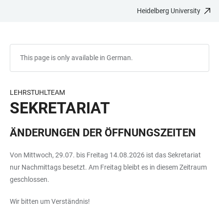
Heidelberg University
JUMP
OPEN
OPEN
ACCESSIBILITY
TO
MAIN
SEARCH
LINKS
MAIN
NAVIGATION
FORM
CONTENT
This page is only available in German.
LEHRSTUHLTEAM
SEKRETARIAT
ÄNDERUNGEN DER ÖFFNUNGSZEITEN
Von Mittwoch, 29.07. bis Freitag 14.08.2026 ist das Sekretariat
nur Nachmittags besetzt. Am Freitag bleibt es in diesem Zeitraum
geschlossen.
Wir bitten um Verständnis!