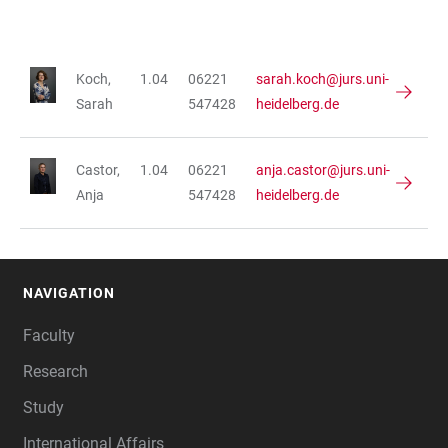
Koch,
1.04
06221
sarah.koch@jurs.uni-
TABLE
Sarah
547428
heidelberg.de
Castor,
1.04
06221
anja.castor@jurs.uni-
Anja
547428
heidelberg.de
NAVIGATION
FOOTER
Faculty
Research
Study
International Affairs