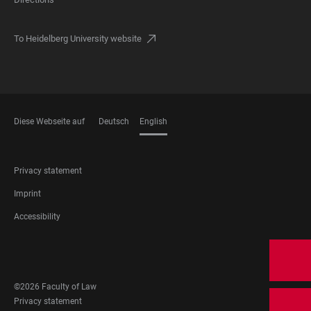
To Heidelberg University website
Diese Webseite auf
Deutsch
English
LANGUAGES
FOOTER
Privacy statement
LEGAL
Imprint
Accessibility
FOOTER
SOCIAL
MEDIA
©2026 Faculty of Law
FOOTER
Privacy statement