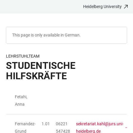
Heidelberg University
JUMP
OPEN
OPEN
ACCESSIBILITY
TO
MAIN
SEARCH
LINKS
MAIN
NAVIGATION
FORM
CONTENT
This page is only available in German.
LEHRSTUHLTEAM
STUDENTISCHE
HILFSKRÄFTE
Fetahi,
TABLE
Anna
Fernandez-
1.01
06221
sekretariat.kahl@jurs.uni-
Grund
547428
heidelberg.de