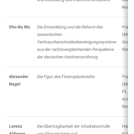
Resea
Shu-Ru Wu
Die Entwicklung und die Reform des
Frankf
taiwanischen
(Main)
Verbraucherschuldenbereinigungssystems
Acade
aus der rechtsvergleichenden Perspektive
Resea
der deutschen Insolvenzordnung
Alexander
Die Figur des Finanzplankredits
Frankf
Nagel
(Main)
PL
Acade
Resea
Lorenz
Die Übertragbarkeit der Inhaltskontrolle
Hambu
Aldinger
von Eheverträgen auf
Kovač