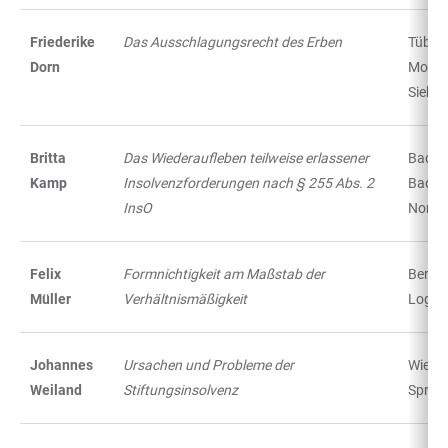
Friederike
Das Ausschlagungsrecht des Erben
Tübing
Dorn
Mohr
Siebe
Britta
Das Wiederaufleben teilweise erlassener
Baden
Kamp
Insolvenzforderungen nach § 255 Abs. 2
Baden
InsO
Nomo
Felix
Formnichtigkeit am Maßstab der
Berlin:
Müller
Verhältnismäßigkeit
Logos
Johannes
Ursachen und Probleme der
Wiesb
Weiland
Stiftungsinsolvenz
Spring