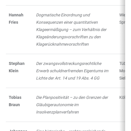
Hannah
Dogmatische Einordnung und
Wiesb
Fries
Konsequenzen einer quantitativen
Spring
Klageermäßigung – zum Verhältnis der
Klageänderungsvorschriften zu den
Klagerücknahmevorschriften
Stephan
Der zwangsvollstreckungsrechtliche
Tübing
Klein
Erwerb schuldnerfremden Eigentums im
Mohr
Lichte der Art. 14 und 19 Abs. 4 GG
Siebe
Tobias
Die Planpositivität – zu den Grenzen der
Köln:
Braun
Gläubigerautonomie im
Insolvenzplanverfahren