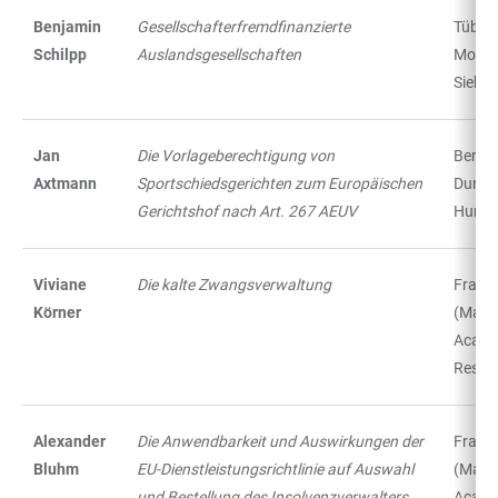
Benjamin
Gesellschafterfremdfinanzierte
Tübing
Schilpp
Auslandsgesellschaften
Mohr
Siebe
Jan
Die Vorlageberechtigung von
Berlin:
Axtmann
Sportschiedsgerichten zum Europäischen
Dunck
Gerichtshof nach Art. 267 AEUV
Humbl
Viviane
Die kalte Zwangsverwaltung
Frankf
Körner
(Main)
Acade
Resea
Alexander
Die Anwendbarkeit und Auswirkungen der
Frankf
Bluhm
EU-Dienstleistungsrichtlinie auf Auswahl
(Main)
und Bestellung des Insolvenzverwalters
Acade