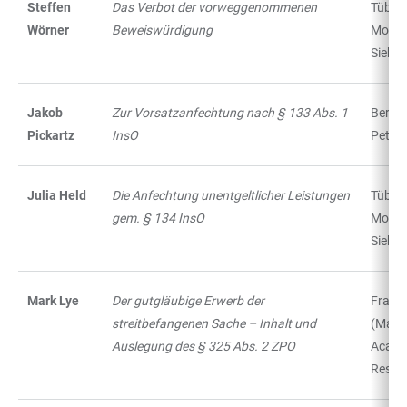
Steffen
Das Verbot der vorweggenommenen
Tübing
Wörner
Beweiswürdigung
Mohr
Siebe
Jakob
Zur Vorsatzanfechtung nach § 133 Abs. 1
Berlin 
Pickartz
InsO
Peter
Julia Held
Die Anfechtung unentgeltlicher Leistungen
Tübing
gem. § 134 InsO
Mohr
Siebe
Mark Lye
Der gutgläubige Erwerb der
Frankf
streitbefangenen Sache – Inhalt und
(Main)
Auslegung des § 325 Abs. 2 ZPO
Acade
Resea