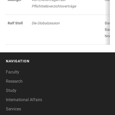
Pflichtteilsverzichtsverträge
Ralf Stoll
Die Globalzession
Baden
Baden
Nomo
NAVIGATION
FOOTER
Faculty
Research
Study
International Affairs
Services