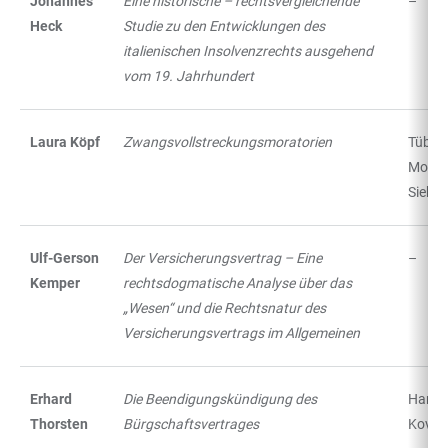
Johannes
Eine historische – rechtsvergleichende
–
Heck
Studie zu den Entwicklungen des
italienischen Insolvenzrechts ausgehend
vom 19. Jahrhundert
Laura Köpf
Zwangsvollstreckungsmoratorien
Tübing
Mohr
Siebe
Ulf-Gerson
Der Versicherungsvertrag – Eine
–
Kemper
rechtsdogmatische Analyse über das
„Wesen“ und die Rechtsnatur des
Versicherungsvertrags im Allgemeinen
Erhard
Die Beendigungskündigung des
Hambu
Thorsten
Bürgschaftsvertrages
Kovač