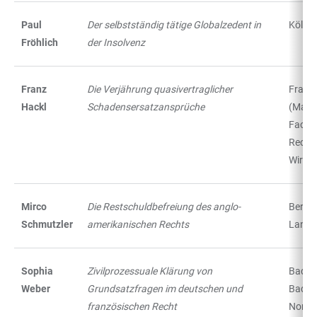
Paul
Der selbstständig tätige Globalzedent in
Köln:
Fröhlich
der Insolvenz
Franz
Die Verjährung quasivertraglicher
Frankf
Hackl
Schadensersatzansprüche
(Main)
Fachm
Recht
Wirtsc
Mirco
Die Restschuldbefreiung des anglo-
Berlin:
Schmutzler
amerikanischen Rechts
Lang
Sophia
Zivilprozessuale Klärung von
Baden
Weber
Grundsatzfragen im deutschen und
Baden
französischen Recht
Nomo