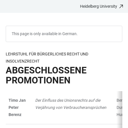
Heidelberg University
JUMP
OPEN
OPEN
ACCESSIBILITY
TO
MAIN
SEARCH
LINKS
MAIN
NAVIGATION
FORM
CONTENT
This page is only available in German.
LEHRSTUHL FÜR BÜRGERLICHES RECHT UND
INSOLVENZRECHT
ABGESCHLOSSENE
PROMOTIONEN
Timo Jan
Der Einfluss des Unionsrechts auf die
Berlin:
TABLE
Peter
Verjährung von Verbraucheransprüchen
Dunck
Berenz
Humbl