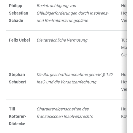
Philipp
Beeinträchtigung von
Hürth:
Sebastian
Gläubigerforderungen durch Insolvenz-
Heym
Schade
und Restrukturierungspläne
Verlag
Felix Uebel
Die tatsächliche Vermutung
Tübing
Mohr
Siebe
Stephan
Die Bargeschäftsausnahme gemäß § 142
Hürth:
Schubert
InsO und die Vorsatzanfechtung
Heym
Verlag
Till
Charaktereigenschaften des
Hambu
Kotterer-
französischen Insolvenzrechts
Kovač
Rädecke