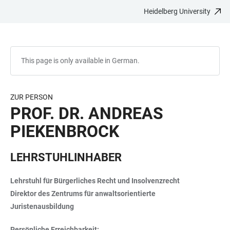
Heidelberg University
JUMP
OPEN
OPEN
ACCESSIBILITY
TO
MAIN
SEARCH
LINKS
MAIN
NAVIGATION
FORM
CONTENT
This page is only available in German.
ZUR PERSON
PROF. DR. ANDREAS
PIEKENBROCK
LEHRSTUHLINHABER
Lehrstuhl für Bürgerliches Recht und Insolvenzrecht
Direktor des Zentrums für anwaltsorientierte
Juristenausbildung
Persönliche Erreichbarkeit: