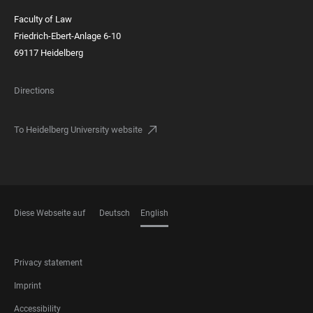
Faculty of Law
Friedrich-Ebert-Anlage 6-10
69117 Heidelberg
Directions
To Heidelberg University website
Diese Webseite auf
Deutsch
English
LANGUAGES
FOOTER
Privacy statement
LEGAL
Imprint
Accessibility