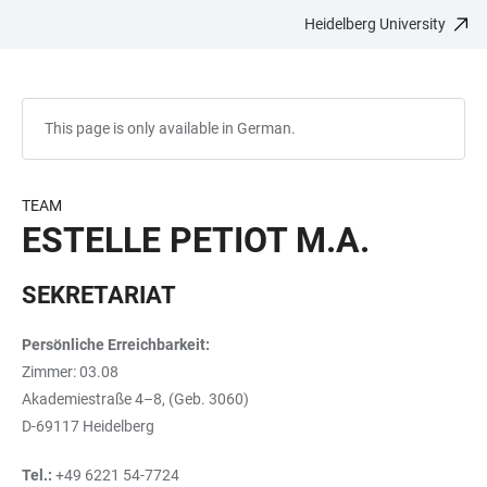
Heidelberg University
JUMP
OPEN
OPEN
ACCESSIBILITY
TO
MAIN
SEARCH
LINKS
MAIN
NAVIGATION
FORM
CONTENT
This page is only available in German.
TEAM
ESTELLE PETIOT M.A.
SEKRETARIAT
Persönliche Erreichbarkeit:
Zimmer: 03.08
Akademiestraße 4–8, (Geb. 3060)
D-69117 Heidelberg
Tel.:
+49 6221 54-7724