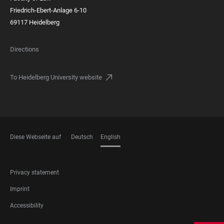
Friedrich-Ebert-Anlage 6-10
69117 Heidelberg
Directions
To Heidelberg University website
Diese Webseite auf
Deutsch
English
LANGUAGES
FOOTER
Privacy statement
LEGAL
Imprint
Accessibility