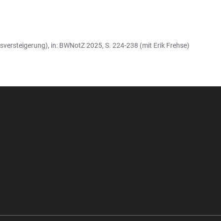
ersteigerung), in: BWNotZ 2025, S. 224-238 (mit Erik Frehse)