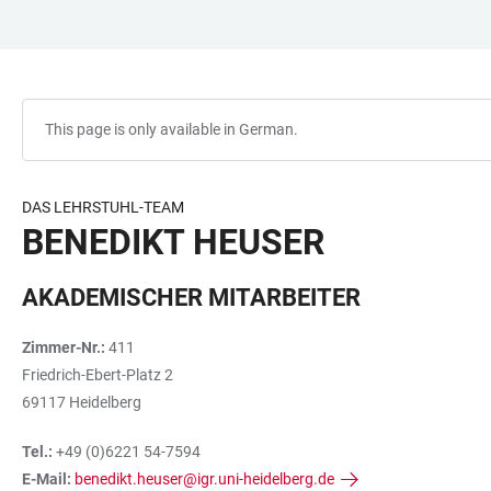
JUMP
OPEN
OPEN
ACCESSIBILITY
TO
MAIN
SEARCH
LINKS
MAIN
NAVIGATION
FORM
CONTENT
This page is only available in German.
DAS LEHRSTUHL-TEAM
BENEDIKT HEUSER
AKADEMISCHER MITARBEITER
Zimmer-Nr.:
411
Friedrich-Ebert-Platz 2
69117 Heidelberg
Tel.:
+49 (0)6221 54-7594
E-Mail:
benedikt.heuser@igr.uni-heidelberg.de