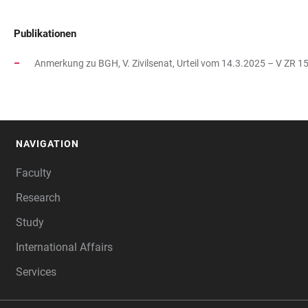
Publikationen
Anmerkung zu BGH, V. Zivilsenat, Urteil vom 14.3.2025 – V ZR 
NAVIGATION
FOOTER
Faculty
Research
Study
International Affairs
Services