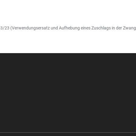
153/23 (Verwendungsersatz und Aufhebung eines Zuschlags in der Zwangsv