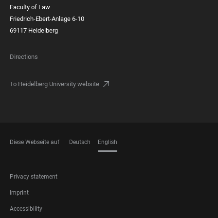
Faculty of Law
Friedrich-Ebert-Anlage 6-10
69117 Heidelberg
Directions
To Heidelberg University website
Diese Webseite auf
Deutsch
English
LANGUAGES
FOOTER
Privacy statement
LEGAL
Imprint
Accessibility