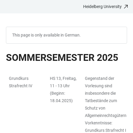
Heidelberg University
JUMP
OPEN
OPEN
ACCESSIBILITY
TO
MAIN
SEARCH
LINKS
MAIN
NAVIGATION
FORM
CONTENT
This page is only available in German.
SOMMERSEMESTER 2025
Grundkurs
HS 13, Freitag,
Gegenstand der
TABLE
Strafrecht IV
11 - 13 Uhr
Vorlesung sind
(Beginn:
insbesondere die
18.04.2025)
Tatbestände zum
Schutz von
Allgemeinrechtsgütern
Vorkenntnisse:
Grundkurs Strafrecht I