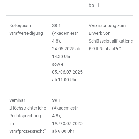
bis III
Kolloquium
SR 1
Veranstaltung zum
Strafverteidigung
(Akademiestr.
Erwerb von
4-8),
Schlüsselqualifikationen,
24.05.2025 ab
§ 9 II Nr. 4 JaPrO
14:30 Uhr
sowie
05./06.07.2025
ab 11:00 Uhr
Seminar
SR 1
„Höchstrichterliche
(Akademiestr.
Rechtsprechung
4-8),
im
19./20.07.2025
Strafprozessrecht“
ab 9:00 Uhr