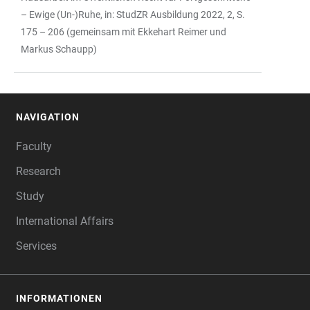
– Ewige (Un-)Ruhe, in: StudZR Ausbildung 2022, 2, S.
175 – 206 (gemeinsam mit Ekkehart Reimer und
Markus Schaupp)
NAVIGATION
FOOTER
Faculty
Research
Study
International Affairs
Services
INFORMATIONEN