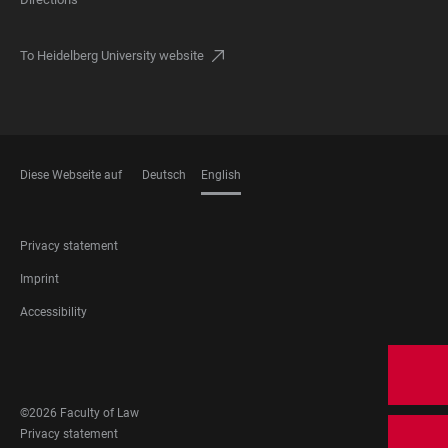
To Heidelberg University website
Diese Webseite auf
Deutsch
English
LANGUAGES
FOOTER
Privacy statement
LEGAL
Imprint
Accessibility
FOOTER
SOCIAL
MEDIA
©2026 Faculty of Law
FOOTER
Privacy statement