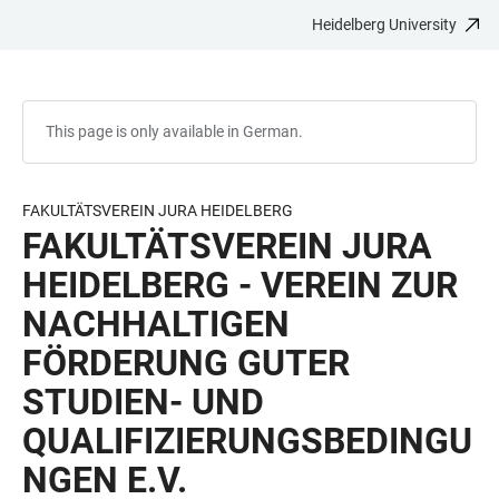
Heidelberg University
JUMP
OPEN
OPEN
ACCESSIBILITY
TO
MAIN
SEARCH
LINKS
MAIN
NAVIGATION
FORM
CONTENT
This page is only available in German.
FAKULTÄTSVEREIN JURA HEIDELBERG
FAKULTÄTSVEREIN JURA
HEIDELBERG - VEREIN ZUR
NACHHALTIGEN
FÖRDERUNG GUTER
STUDIEN- UND
QUALIFIZIERUNGSBEDINGU
NGEN E.V.