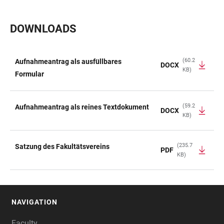
DOWNLOADS
(60.2
Aufnahmeantrag als ausfüllbares
DOCX
KB)
TABLE
Formular
(59.2
Aufnahmeantrag als reines Textdokument
DOCX
KB)
(235.7
Satzung des Fakultätsvereins
PDF
KB)
NAVIGATION
FOOTER
Faculty