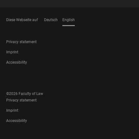
Diese Webseite auf
Deutsch
English
LANGUAGES
FOOTER
Privacy statement
LEGAL
Imprint
Accessibility
FOOTER
SOCIAL
MEDIA
©2026 Faculty of Law
FOOTER
Privacy statement
LEGAL
Imprint
Accessibility