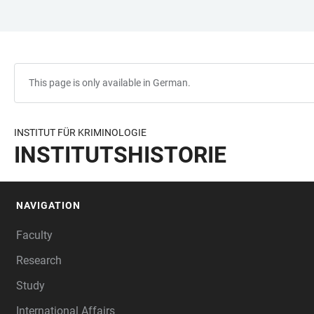
JUMP
OPEN
OPEN
ACCESSIBILITY
TO
MAIN
SEARCH
LINKS
MAIN
NAVIGATION
FORM
CONTENT
This page is only available in German.
INSTITUT FÜR KRIMINOLOGIE
INSTITUTSHISTORIE
NAVIGATION
FOOTER
Faculty
Research
Study
International Affairs