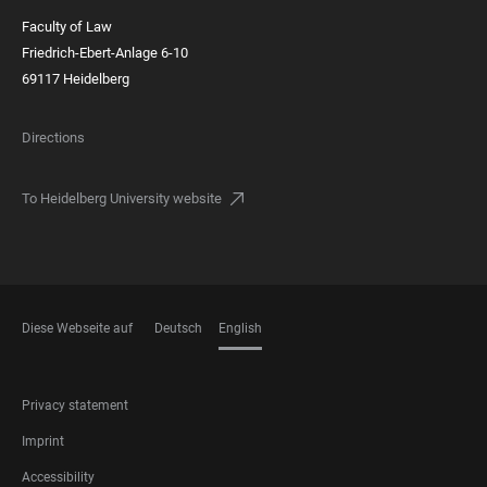
Faculty of Law
Friedrich-Ebert-Anlage 6-10
69117 Heidelberg
Directions
To Heidelberg University website
Diese Webseite auf
Deutsch
English
LANGUAGES
FOOTER
Privacy statement
LEGAL
Imprint
Accessibility