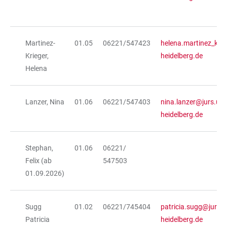
Martinez-
01.05
06221/547423
helena.martinez_krie
Krieger,
heidelberg.de
Helena
Lanzer, Nina
01.06
06221/547403
nina.lanzer@jurs.uni
heidelberg.de
Stephan,
01.06
06221/
Felix (ab
547503
01.09.2026)
Sugg
01.02
06221/745404
patricia.sugg@jurs.u
Patricia
heidelberg.de