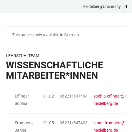
Heidelberg University
JUMP
OPEN
OPEN
ACCESSIBILITY
TO
MAIN
SEARCH
LINKS
MAIN
NAVIGATION
FORM
CONTENT
This page is only available in German.
LEHRSTUHLTEAM
WISSENSCHAFTLICHE
MITARBEITER*INNEN
Effinger,
01.02
06221/547404
sophia.effinger@jurs
TABLE
Sophia
heidelberg.de
Fromberg,
01.05
06221/547423
janne.fromberg@jurs
Janne
heidelberg.de