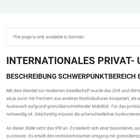
JUMP
OPEN
OPEN
ACCESSIBILITY
TO
MAIN
SEARCH
LINKS
MAIN
NAVIGATION
FORM
CONTENT
This page is only available in German.
INTERNATIONALES PRIVAT- 
BESCHREIBUNG SCHWERPUNKTBEREICH 
Mit dem Wandel zur modernen Gesellschaft wurde das Zivil- und Wirtsc
als je zuvor mit Partnern aus anderen Rechtskulturen kooperiert, als 
Austausch aufgrund grenzüberschreitender Mobilität. Für das juristi
notwendig ist. Gleichzeitig müssen die unterschiedlichen konkurrie
An dieser Stelle setzt das IPR an. Es bedient sich einer besonderen, 
zu können. Es erhellt den rechtstechnischen Umgang mit grenzübers