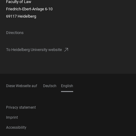
Faculty of Law
Friedrich-Ebert-Anlage 6-10
69117 Heidelberg
Directions
To Heidelberg University website
Diese Webseite auf
Deutsch
English
LANGUAGES
FOOTER
Privacy statement
LEGAL
Imprint
Accessibility