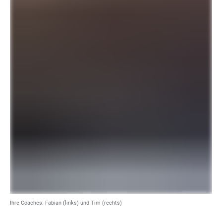
Ihre Coaches: Fabian (links) und Tim (rechts)