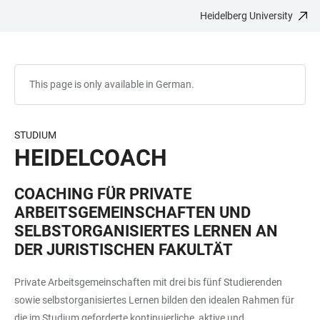
Heidelberg University
JUMP
OPEN
OPEN
ACCESSIBILITY
TO
MAIN
SEARCH
LINKS
MAIN
NAVIGATION
FORM
CONTENT
This page is only available in German.
STUDIUM
HEIDELCOACH
COACHING FÜR PRIVATE
ARBEITSGEMEINSCHAFTEN UND
SELBSTORGANISIERTES LERNEN AN
DER JURISTISCHEN FAKULTÄT
Private Arbeitsgemeinschaften mit drei bis fünf Studierenden
sowie selbstorganisiertes Lernen bilden den idealen Rahmen für
die im Studium geforderte kontinuierliche, aktive und