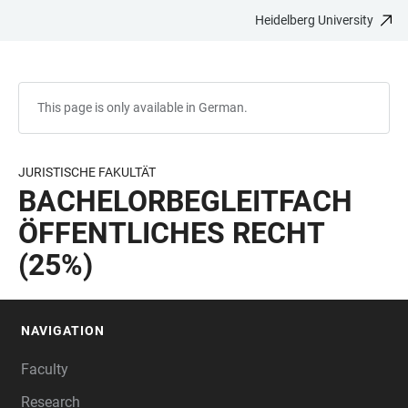
Heidelberg University
JUMP
OPEN
OPEN
ACCESSIBILITY
TO
MAIN
SEARCH
LINKS
MAIN
NAVIGATION
FORM
CONTENT
This page is only available in German.
JURISTISCHE FAKULTÄT
BACHELORBEGLEITFACH
ÖFFENTLICHES RECHT
(25%)
NAVIGATION
FOOTER
Faculty
Research