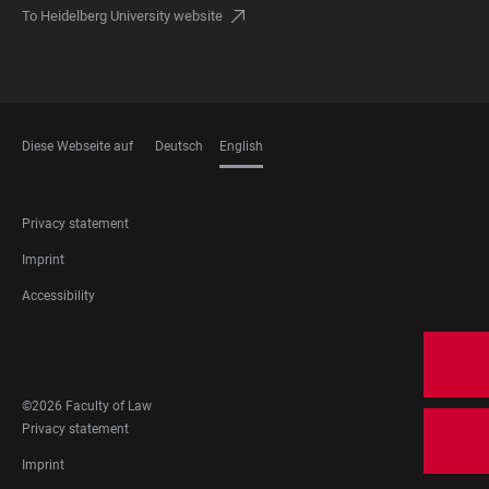
To Heidelberg University website
Diese Webseite auf
Deutsch
English
LANGUAGES
FOOTER
Privacy statement
LEGAL
Imprint
Accessibility
FOOTER
SOCIAL
MEDIA
©2026 Faculty of Law
FOOTER
Privacy statement
LEGAL
Imprint