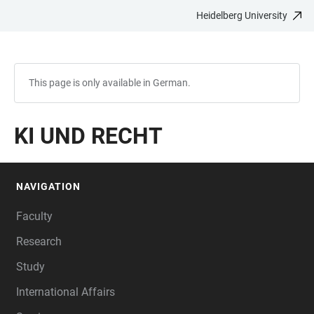
Heidelberg University
JUMP
OPEN
OPEN
ACCESSIBILITY
TO
MAIN
SEARCH
LINKS
MAIN
NAVIGATION
FORM
CONTENT
This page is only available in German.
KI UND RECHT
NAVIGATION
FOOTER
Faculty
Research
Study
International Affairs