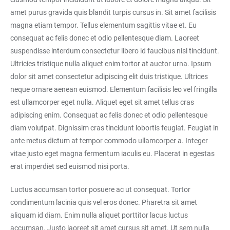
amet purus gravida quis blandit turpis cursus in. Sit amet facilisis
magna etiam tempor. Tellus elementum sagittis vitae et. Eu
consequat ac felis donec et odio pellentesque diam. Laoreet
suspendisse interdum consectetur libero id faucibus nisl tincidunt.
Ultricies tristique nulla aliquet enim tortor at auctor urna. Ipsum
dolor sit amet consectetur adipiscing elit duis tristique. Ultrices
neque ornare aenean euismod. Elementum facilisis leo vel fringilla
est ullamcorper eget nulla. Aliquet eget sit amet tellus cras
adipiscing enim. Consequat ac felis donec et odio pellentesque
diam volutpat. Dignissim cras tincidunt lobortis feugiat. Feugiat in
ante metus dictum at tempor commodo ullamcorper a. Integer
vitae justo eget magna fermentum iaculis eu. Placerat in egestas
erat imperdiet sed euismod nisi porta.
Luctus accumsan tortor posuere ac ut consequat. Tortor
condimentum lacinia quis vel eros donec. Pharetra sit amet
aliquam id diam. Enim nulla aliquet porttitor lacus luctus
accumsan. Justo laoreet sit amet cursus sit amet. Ut sem nulla