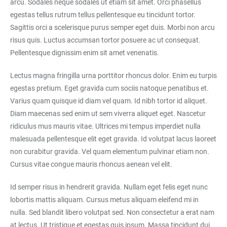
arcu. Sodales neque sodales ut etiam sit amet. Orci phasellus
egestas tellus rutrum tellus pellentesque eu tincidunt tortor.
Sagittis orci a scelerisque purus semper eget duis. Morbi non arcu
risus quis. Luctus accumsan tortor posuere ac ut consequat.
Pellentesque dignissim enim sit amet venenatis.
Lectus magna fringilla urna porttitor rhoncus dolor. Enim eu turpis
egestas pretium. Eget gravida cum sociis natoque penatibus et.
Varius quam quisque id diam vel quam. Id nibh tortor id aliquet.
Diam maecenas sed enim ut sem viverra aliquet eget. Nascetur
ridiculus mus mauris vitae. Ultrices mi tempus imperdiet nulla
malesuada pellentesque elit eget gravida. Id volutpat lacus laoreet
non curabitur gravida. Vel quam elementum pulvinar etiam non.
Cursus vitae congue mauris rhoncus aenean vel elit.
Id semper risus in hendrerit gravida. Nullam eget felis eget nunc
lobortis mattis aliquam. Cursus metus aliquam eleifend mi in
nulla. Sed blandit libero volutpat sed. Non consectetur a erat nam
at lectus. Ut tristique et egestas quis ipsum. Massa tincidunt dui