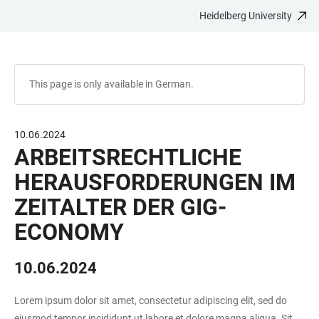
Heidelberg University
JUMP
OPEN
OPEN
ACCESSIBILITY
TO
MAIN
SEARCH
LINKS
MAIN
NAVIGATION
FORM
CONTENT
This page is only available in German.
10.06.2024
ARBEITSRECHTLICHE
HERAUSFORDERUNGEN IM
ZEITALTER DER GIG-
ECONOMY
10.06.2024
Lorem ipsum dolor sit amet, consectetur adipiscing elit, sed do
eiusmod tempor incididunt ut labore et dolore magna aliqua. Sit