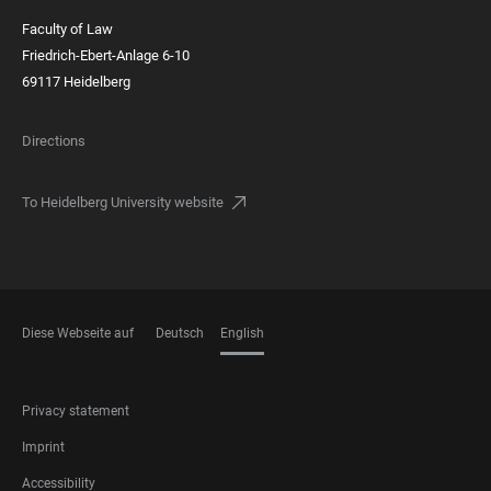
Faculty of Law
Friedrich-Ebert-Anlage 6-10
69117 Heidelberg
Directions
To Heidelberg University website
Diese Webseite auf
Deutsch
English
LANGUAGES
FOOTER
Privacy statement
LEGAL
Imprint
Accessibility