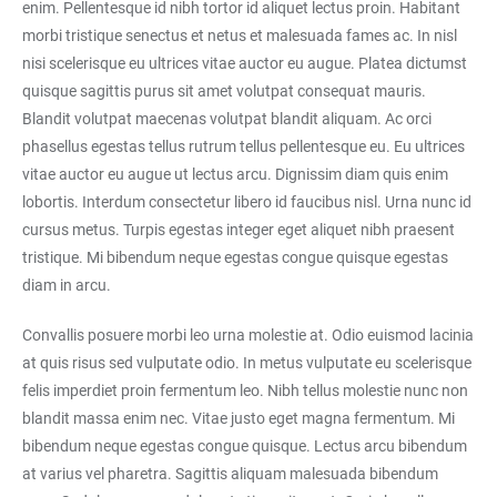
enim. Pellentesque id nibh tortor id aliquet lectus proin. Habitant
morbi tristique senectus et netus et malesuada fames ac. In nisl
nisi scelerisque eu ultrices vitae auctor eu augue. Platea dictumst
quisque sagittis purus sit amet volutpat consequat mauris.
Blandit volutpat maecenas volutpat blandit aliquam. Ac orci
phasellus egestas tellus rutrum tellus pellentesque eu. Eu ultrices
vitae auctor eu augue ut lectus arcu. Dignissim diam quis enim
lobortis. Interdum consectetur libero id faucibus nisl. Urna nunc id
cursus metus. Turpis egestas integer eget aliquet nibh praesent
tristique. Mi bibendum neque egestas congue quisque egestas
diam in arcu.
Convallis posuere morbi leo urna molestie at. Odio euismod lacinia
at quis risus sed vulputate odio. In metus vulputate eu scelerisque
felis imperdiet proin fermentum leo. Nibh tellus molestie nunc non
blandit massa enim nec. Vitae justo eget magna fermentum. Mi
bibendum neque egestas congue quisque. Lectus arcu bibendum
at varius vel pharetra. Sagittis aliquam malesuada bibendum