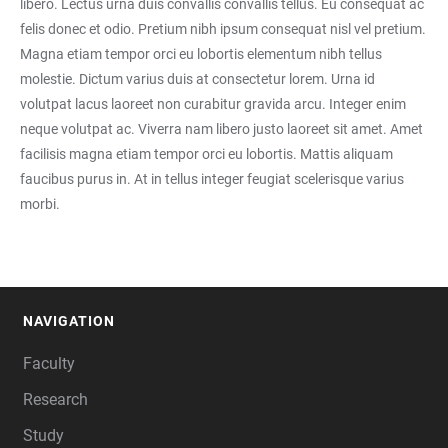
libero. Lectus urna duis convallis convallis tellus. Eu consequat ac
felis donec et odio. Pretium nibh ipsum consequat nisl vel pretium.
Magna etiam tempor orci eu lobortis elementum nibh tellus
molestie. Dictum varius duis at consectetur lorem. Urna id
volutpat lacus laoreet non curabitur gravida arcu. Integer enim
neque volutpat ac. Viverra nam libero justo laoreet sit amet. Amet
facilisis magna etiam tempor orci eu lobortis. Mattis aliquam
faucibus purus in. At in tellus integer feugiat scelerisque varius
morbi.
NAVIGATION
FOOTER
Faculty
Research
Study