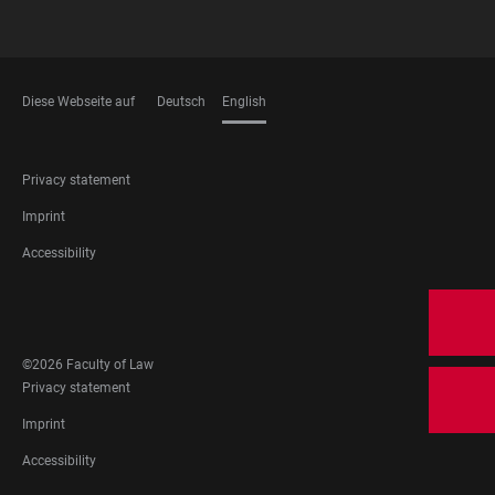
Diese Webseite auf
Deutsch
English
LANGUAGES
FOOTER
Privacy statement
LEGAL
Imprint
Accessibility
FOOTER
SOCIAL
MEDIA
©2026 Faculty of Law
FOOTER
Privacy statement
LEGAL
Imprint
Accessibility