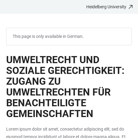
Heidelberg University
JUMP
OPEN
OPEN
ACCESSIBILITY
TO
MAIN
SEARCH
LINKS
MAIN
NAVIGATION
FORM
CONTENT
This page is only available in German.
UMWELTRECHT UND
SOZIALE GERECHTIGKEIT:
ZUGANG ZU
UMWELTRECHTEN FÜR
BENACHTEILIGTE
GEMEINSCHAFTEN
Lorem ipsum dolor sit amet, consectetur adipiscing elit, sed do
eiusmod tempor incididunt ut labore et dolore magna aliqua. Et