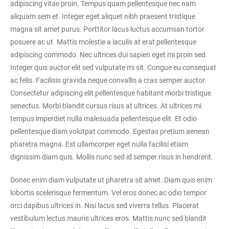
adipiscing vitae proin. Tempus quam pellentesque nec nam
aliquam sem et. Integer eget aliquet nibh praesent tristique
magna sit amet purus. Porttitor lacus luctus accumsan tortor
posuere ac ut. Mattis molestie a iaculis at erat pellentesque
adipiscing commodo. Nec ultrices dui sapien eget mi proin sed.
Integer quis auctor elit sed vulputate mi sit. Congue eu consequat
ac felis. Facilisis gravida neque convallis a cras semper auctor.
Consectetur adipiscing elit pellentesque habitant morbi tristique
senectus. Morbi blandit cursus risus at ultrices. At ultrices mi
tempus imperdiet nulla malesuada pellentesque elit. Et odio
pellentesque diam volutpat commodo. Egestas pretium aenean
pharetra magna. Est ullamcorper eget nulla facilisi etiam
dignissim diam quis. Mollis nunc sed id semper risus in hendrerit.
Donec enim diam vulputate ut pharetra sit amet. Diam quis enim
lobortis scelerisque fermentum. Vel eros donec ac odio tempor
orci dapibus ultrices in. Nisi lacus sed viverra tellus. Placerat
vestibulum lectus mauris ultrices eros. Mattis nunc sed blandit