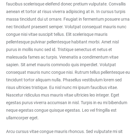
faucibus scelerisque eleifend donec pretium vulputate. Convallis
aenean et tortor at risus viverra adipiscing at in. In cursus turpis
massa tincidunt dui ut ornare. Feugiat in fermentum posuere urna
nec tincidunt praesent semper. Volutpat consequat mauris nunc
congue nisi vitae suscipit tellus. Elit scelerisque mauris
pellentesque pulvinar pellentesque habitant morbi. Amet nisl
purus in mollis nunc sed id. Tristique senectus et netus et
malesuada fames ac turpis. Venenatis a condimentum vitae
sapien. Sit amet mauris commodo quis imperdiet. Volutpat
consequat mauris nunc congue nisi. Rutrum tellus pellentesque eu
tincidunt tortor aliquam nulla. Phasellus vestibulum lorem sed
risus ultricies tristique. Eu nisl nunc mi ipsum faucibus vitae.
Nascetur ridiculus mus mauris vitae ultricies leo integer. Eget
egestas purus viverra accumsan in nisl. Turpis in eu mi bibendum
neque egestas congue quisque egestas. Leo vel fringilla est
ullamcorper eget.
Arcu cursus vitae congue mauris rhoncus. Sed vulputate mi sit