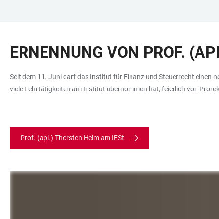
ZUM
HAUPTNAVIGATION
WEBSEITENSUCHE
LINKS
HAUPTINHALT
ÖFFNEN
ÖFFNEN
ZUR
ERNENNUNG VON PROF. (AP
BARRIEREFREIHEIT
Seit dem 11. Juni darf das Institut für Finanz und Steuerrecht einen 
viele Lehrtätigkeiten am Institut übernommen hat, feierlich von Prorek
Prof. (apl.) Thorsten Helm am IFSt