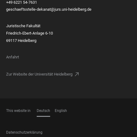
+49 6221 54-7631
geschaeftsstelle-dekanat@jurs.uni-heidelberg.de
Juristische Fakultät
Friedrich-Ebert-Anlage 6-10
69117 Heidelberg
Anfahrt
Zur Website der Universität Heidelberg
This website in
Deutsch
English
SPRACHEN
FOOTER
Datenschutzerklärung