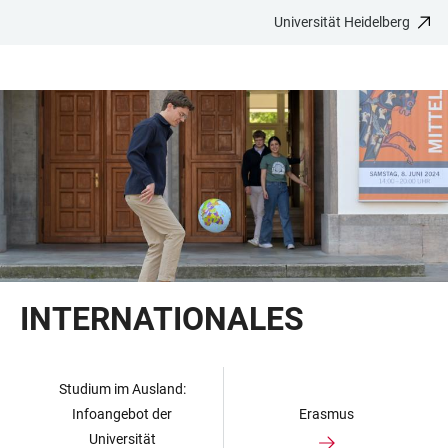
Universität Heidelberg
ZUM
HAUPTNAVIGATION
WEBSEITENSUCHE
LINKS
HAUPTINHALT
ÖFFNEN
ÖFFNEN
ZUR
BARRIEREFREIHEIT
INTERNATIONALES
Studium im Ausland:
Infoangebot der
Erasmus
Universität