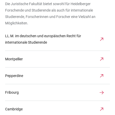
Die Juristische Fakultät bietet sowohl für Heidelberger
Büchern
Forschende und Studierende als auch für internationale
und
Studierende, Forscherinnen und Forscher eine Vielzahl an
einem
Möglichkeiten.
Globus
auf
LL.M. im deutschen und europäischen Recht für
der
internationale Studierende
Alten
Brücke
Heidelbergs
Montpellier
Pepperdine
Fribourg
Cambridge