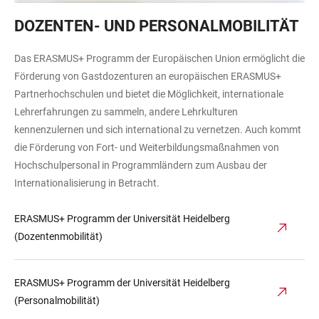
Eine
DOZENTEN- UND PERSONALMOBILITÄT
Dozentin
der
Das ERASMUS+ Programm der Europäischen Union ermöglicht die
juristischen
Förderung von Gastdozenturen an europäischen ERASMUS+
Fakultät
Partnerhochschulen und bietet die Möglichkeit, internationale
präsentiert,
Lehrerfahrungen zu sammeln, andere Lehrkulturen
während
kennenzulernen und sich international zu vernetzen. Auch kommt
die
die Förderung von Fort- und Weiterbildungsmaßnahmen von
anderen
Hochschulpersonal in Programmländern zum Ausbau der
zuhören
Internationalisierung in Betracht.
ERASMUS+ Programm der Universität Heidelberg
(Dozentenmobilität)
ERASMUS+ Programm der Universität Heidelberg
(Personalmobilität)