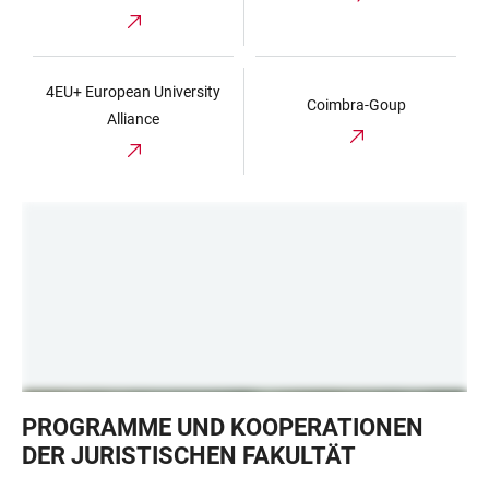
4EU+ European University
Coimbra-Goup
Alliance
Jura-
PROGRAMME UND KOOPERATIONEN
Studierende
DER JURISTISCHEN FAKULTÄT
sitzen
mit