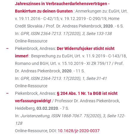
Jahreszinses in Verbraucherdarlehensverträgen -
Bankirrtum zu deinen Gunsten
: Anmerkungen zu: EuGH, Urt.
v. 19.11.2016 - C-42/15; v. 19.12.2019 - C-290/19, Home
Credit Slovakia / Prof. Dr. Andreas Piekenbrock,
2020
. - 6 S.
In:
GPR, ISSN 2364-7213. 17(2020), 3, Seite 133-138
Online-Ressource
Piekenbrock, Andreas:
Der Widerrufsjoker sticht nicht
immer!
: Besprechung zu EuGH, Urt. v. 11.9.2019 - C-143/18,
Romano und BGH, Urt. v. 15.10.2019 - XI ZR 759/17 / Prof.
Dr. Andreas Piekenbrock,
2020
. - 11 S.
In:
GPR, ISSN 2364-7213. 17(2020), 1, Seite 31-41
Online-Ressource
Piekenbrock, Andreas:
§ 204 Abs. 1 Nr. 1a BGB ist nicht
verfassungswidrig!
/ Professor Dr. Andreas Piekenbrock,
Heidelberg,
03.02.2020
. - 7 S.
In:
Juristenzeitung, ISSN 1868-7067. 75(2020), 3, Seite 122-
128
Online-Ressource, DOI:
10.1628/jz-2020-0037