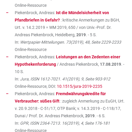
Online-Ressource
Piekenbrock, Andreas:
Ist die Mündelsicherheit von
Pfandbriefen in Gefahr?
: kritische Anmerkungen zu BGH,
Urt. v. 14.2.2019 = WM 2019, 650 / von Univ.-Prof. Dr.
Andreas Piekenbrock, Heidelberg,
2019
. - 5 S.
In:
Wertpapier-Mitteilungen. 73(2019), 48, Seite 2229-2233
Online-Ressource
Piekenbrock, Andreas:
Leistungen an den Zedenten einer
Hypothekenforderung
/ Andreas Piekenbrock,
17.08.2019
. -
10 S.
In:
Jura, ISSN 1612-7021. 41(2019), 9, Seite 903-912
Online-Ressource, DOI:
10.1515/jura-2019-2235
Piekenbrock, Andreas:
Fremdwährungskredite für
Verbraucher: süßes Gift
: zugleich Anmerkung zu EuGH, Urt.
v. 20.9.2018 - C-51/17, OTP Bank; v. 14.3.2019 - C-118/17,
Dunai / Prof. Dr. Andreas Piekenbrock,
2019
. - 6 S.
In:
GPR, ISSN 2364-7213. 16(2019), 4, Seite 176-181
Online-Ressource