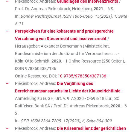
Piekenbrock, Andreas:
Grundlagen des Insolvenzrechts
/
Prof. Dr. Andreas Piekenbrock, Heidelberg,
2021
. - 6 S.
In:
Bonner Rechtsjournal, ISSN 1866-0606. 15(2021), 1, Seite
6-11
Perspektiven für eine kohärente und praxisgerechte
Verzahnung von Steuerrecht und Insolvenzrecht
/
Herausgeber: Alexander Bornemann (Ministerialrat,
Bundesministerium der Justiz und für Verbrauchersc… . -
Köln: Otto Schmidt,
2020
. - 1 Online-Ressource (250 Seiten),
ISBN
9783504387136
Online-Ressource, DOI:
10.9785/9783504387136
Piekenbrock, Andreas:
Die Verjährung des
Bereicherungsanspruchs im Lichte der Klauselrichtlinie
:
Anmerkung zu EuGH, Urt. v. 9.7.2020 - C-698/18 u.a., SC
Raiffeisen Bank SA / Prof. Dr. Andreas Piekenbrock,
2020
. - 6
S.
In:
GPR, ISSN 2364-7205. 17(2020), 6, Seite 304-309
Piekenbrock, Andreas:
Die Krisenresilienz der gerichtlichen