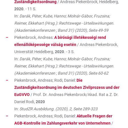
Zuständigkeitsordnung
/ Andreas Piekenbrock, Heidelberg,
2020
. - 11 S.
In:
Darák, Péter; Kube, Hanno; Molnár-Gábor, Fruzsina;
Reimer, Ekkehart (Hrsg.): Rechtswege - Urteilswirkungen.
(Akademiekonferenzen ; Band 31) (2020), Seite 49-59
Piekenbrock, Andreas:
A bírósági illetékességi rend
ellenállóképessége válság esetén
/ Andreas Piekenbrock,
Universität Heidelberg,
2020
. - 3 S.
In:
Darák, Péter; Kube, Hanno; Molnár-Gábor, Fruzsina;
Reimer, Ekkehart (Hrsg.): Rechtswege - Urteilswirkungen.
(Akademiekonferenzen ; Band 31) (2020), Seite 60-62
Piekenbrock, Andreas; Rodi, Daniel:
Die
Zuständigkeitsordnung im deutschen Zivilprozess und der
EuGVVO
/ Prof. Dr. Andreas Piekenbrock/Akad. Rat a.Z. Dr.
Daniel Rodi,
2020
In:
StudZR Ausbildung. (2020), 2, Seite 289-323
Piekenbrock, Andreas; Rodi, Daniel:
Aktuelle Fragen der
AGB-Kontrolle im Zahlungsverkehr von Unternehmen
/