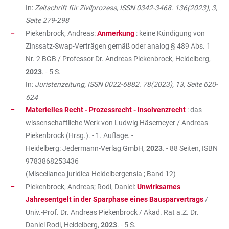
In:
Zeitschrift für Zivilprozess, ISSN 0342-3468. 136(2023), 3,
Seite 279-298
Piekenbrock, Andreas:
Anmerkung
: keine Kündigung von
Zinssatz-Swap-Verträgen gemäß oder analog § 489 Abs. 1
Nr. 2 BGB / Professor Dr. Andreas Piekenbrock, Heidelberg,
2023
. - 5 S.
In:
Juristenzeitung, ISSN 0022-6882. 78(2023), 13, Seite 620-
624
Materielles Recht - Prozessrecht - Insolvenzrecht
: das
wissenschaftliche Werk von Ludwig Häsemeyer / Andreas
Piekenbrock (Hrsg.). - 1. Auflage. -
Heidelberg: Jedermann-Verlag GmbH,
2023
. - 88 Seiten, ISBN
9783868253436
(Miscellanea juridica Heidelbergensia ; Band 12)
Piekenbrock, Andreas; Rodi, Daniel:
Unwirksames
Jahresentgelt in der Sparphase eines Bausparvertrags
/
Univ.-Prof. Dr. Andreas Piekenbrock / Akad. Rat a.Z. Dr.
Daniel Rodi, Heidelberg,
2023
. - 5 S.