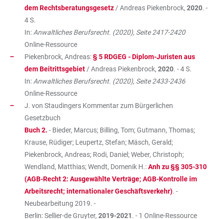
dem Rechtsberatungsgesetz
/ Andreas Piekenbrock,
2020
. -
4 S.
In:
Anwaltliches Berufsrecht. (2020), Seite 2417-2420
Online-Ressource
Piekenbrock, Andreas:
§ 5 RDGEG - Diplom-Juristen aus
dem Beitrittsgebiet
/ Andreas Piekenbrock,
2020
. - 4 S.
In:
Anwaltliches Berufsrecht. (2020), Seite 2433-2436
Online-Ressource
J. von Staudingers Kommentar zum Bürgerlichen
Gesetzbuch
Buch 2.
- Bieder, Marcus; Billing, Tom; Gutmann, Thomas;
Krause, Rüdiger; Leupertz, Stefan; Mäsch, Gerald;
Piekenbrock, Andreas; Rodi, Daniel; Weber, Christoph;
Wendland, Matthias; Wendt, Domenik H.:
Anh zu §§ 305-310
(AGB-Recht 2: Ausgewählte Verträge; AGB-Kontrolle im
Arbeitsrecht; internationaler Geschäftsverkehr)
. -
Neubearbeitung 2019. -
Berlin: Sellier-de Gruyter,
2019-2021
. - 1 Online-Ressource