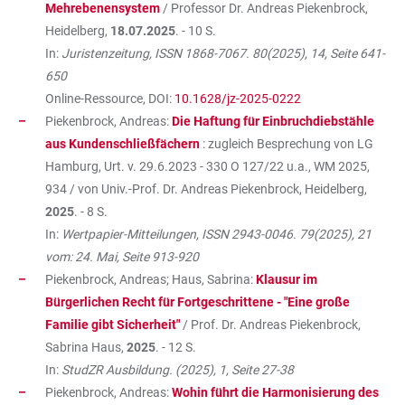
Mehrebenensystem
/ Professor Dr. Andreas Piekenbrock,
Heidelberg,
18.07.2025
. - 10 S.
In:
Juristenzeitung, ISSN 1868-7067. 80(2025), 14, Seite 641-
650
Online-Ressource, DOI:
10.1628/jz-2025-0222
Piekenbrock, Andreas:
Die Haftung für Einbruchdiebstähle
aus Kundenschließfächern
: zugleich Besprechung von LG
Hamburg, Urt. v. 29.6.2023 - 330 O 127/22 u.a., WM 2025,
934 / von Univ.-Prof. Dr. Andreas Piekenbrock, Heidelberg,
2025
. - 8 S.
In:
Wertpapier-Mitteilungen, ISSN 2943-0046. 79(2025), 21
vom: 24. Mai, Seite 913-920
Piekenbrock, Andreas; Haus, Sabrina:
Klausur im
Bürgerlichen Recht für Fortgeschrittene - "Eine große
Familie gibt Sicherheit"
/ Prof. Dr. Andreas Piekenbrock,
Sabrina Haus,
2025
. - 12 S.
In:
StudZR Ausbildung. (2025), 1, Seite 27-38
Piekenbrock, Andreas:
Wohin führt die Harmonisierung des