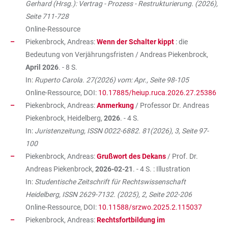
Gerhard (Hrsg.): Vertrag - Prozess - Restrukturierung. (2026),
Seite 711-728
Online-Ressource
Piekenbrock, Andreas:
Wenn der Schalter kippt
: die
Bedeutung von Verjährungsfristen / Andreas Piekenbrock,
April 2026
. - 8 S.
In:
Ruperto Carola. 27(2026) vom: Apr., Seite 98-105
Online-Ressource, DOI:
10.17885/heiup.ruca.2026.27.25386
Piekenbrock, Andreas:
Anmerkung
/ Professor Dr. Andreas
Piekenbrock, Heidelberg,
2026
. - 4 S.
In:
Juristenzeitung, ISSN 0022-6882. 81(2026), 3, Seite 97-
100
Piekenbrock, Andreas:
Grußwort des Dekans
/ Prof. Dr.
Andreas Piekenbrock,
2026-02-21
. - 4 S. : Illustration
In:
Studentische Zeitschrift für Rechtswissenschaft
Heidelberg, ISSN 2629-7132. (2025), 2, Seite 202-206
Online-Ressource, DOI:
10.11588/srzwo.2025.2.115037
Piekenbrock, Andreas:
Rechtsfortbildung im