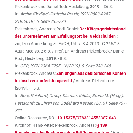
Piekenbrock und Daniel Rodi, Heidelberg,
2019
. - 36 S.
In:
Archiv für die civilistische Praxis, ISSN 0003-8997.
219(2019), 5, Seite 735-770
Piekenbrock, Andreas; Rodi, Daniel:
Der Klägergerichtsstand
des Unternehmers am Erfüllungsort bei Geldschulden
:
zugleich Anmerkung zu EuGH, Urt. v. 3.4.2019 - C-266/18,
Aqua Med sp. z o.o. / Prof. Dr. Andreas Piekenbrock / Daniel
Rodi, Heidelberg,
2019
. - 8 S.
In:
GPR, ISSN 2364-7205. 16(2019), 5, Seite 233-240
Piekenbrock, Andreas:
Zahlungen aus debitorischen Konten
im Insolvenzanfechtungsrecht
/ Andreas Piekenbrock,
[2019]
. - 15 S.
In:
Bork, Reinhard; Grupp, Dietmar; Kübler, Bruno M. (Hrsg.):
Festschrift zu Ehren von Godehard Kayser. (2019), Seite 707-
721
Online-Ressource, DOI:
10.15375/9783814558387-043
Kirchhof, Hans-Peter; Piekenbrock, Andreas:
§ 139
Berechnung der Fristen vor dem Eröffnungsantrag
/ Hans-