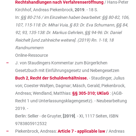
Rechtshandlungen nach Verfahrenseröffnung
/ Hans-Peter
Kirchhof, Andreas Piekenbrock,
2019
. - 18 S.
In:
§§ 80-216 / im Einzelnen haben bearbeitet: §§ 80-82, 106,
107, 115-118: Dr. Mihai Vuia, § 83: Dr. Eva Schumann, §§ 84,
92, 93, 135-138: Dr. Markus Gehrlein, §§ 94-96: Dr. Daniel
Reichelt [und zahlreiche weitere]. (2019) Rn. 1-18, 18
Randnummern
Online-Ressource
J. von Staudingers Kommentar zum Bürgerlichen
Gesetzbuch mit Einführungsgesetz und Nebengesetzen
Buch 2, Recht der Schuldverhältnisse.
- Staudinger, Julius
von; Coester-Waltjen, Dagmar; Mäsch, Gerald; Piekenbrock,
Andreas; Wendland, Matthias:
§§ 305-310; UKlaG
: (AGB-
Recht 1 und Unterlassungsklagengesetz). - Neubearbeitung
2019. -
Berlin: Sellier - de Gruyter,
[2019]
. - XI, 1117 Seiten, ISBN
9783805912532
Piekenbrock, Andreas:
Article 7 - applicable law
/ Andreas