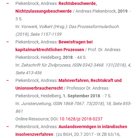
Piekenbrock, Andreas:
Rechtsbeschwerde,
Nichtzulassungsbeschwerde
/ Andreas Piekenbrock,
2019
. -
3 S.
In:
Vorwerk, Volkert (Hrsg.): Das Prozessformularbuch.
(2019), Seite 1157-1159
Piekenbrock, Andreas:
Beweisfragen bei
kapitalmarktrechtlichen Prozessen
/ Prof. Dr. Andreas
Piekenbrock, Heidelberg,
2018
. - 44 S.
In:
Zeitschrift für Zivilprozess, ISSN 0342-3468. 131(2018), 4,
Seite 413-456
Piekenbrock, Andreas:
Mahnverfahren, Rechtskraft und
Unionsverbraucherrecht
/ Professor Dr. Andreas
Piekenbrock, Heidelberg,
1. September 2018
. - 7 S.
In:
Juristenzeitung, ISSN 1868-7067. 73(2018), 18, Seite 855-
861
Online-Ressource, DOI:
10.1628/jz-2018-0237
Piekenbrock, Andreas:
Auslandsvermögen in inländischen
Insolvenzverfahren
: (zu BGH, 20.7.2017 - IX ZB 63/16,