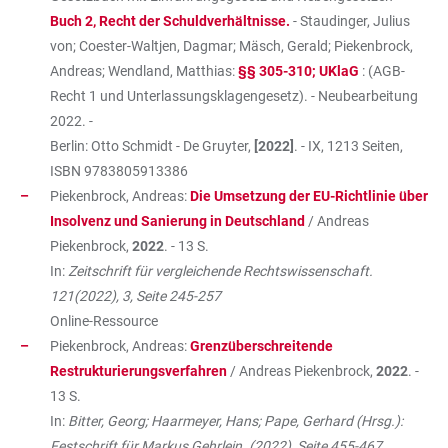
Buch 2, Recht der Schuldverhältnisse.
- Staudinger, Julius
von; Coester-Waltjen, Dagmar; Mäsch, Gerald; Piekenbrock,
Andreas; Wendland, Matthias:
§§ 305-310; UKlaG
: (AGB-
Recht 1 und Unterlassungsklagengesetz). - Neubearbeitung
2022. -
Berlin: Otto Schmidt - De Gruyter,
[2022]
. - IX, 1213 Seiten,
ISBN
9783805913386
Piekenbrock, Andreas:
Die Umsetzung der EU-Richtlinie über
Insolvenz und Sanierung in Deutschland
/ Andreas
Piekenbrock,
2022
. - 13 S.
In:
Zeitschrift für vergleichende Rechtswissenschaft.
121(2022), 3, Seite 245-257
Online-Ressource
Piekenbrock, Andreas:
Grenzüberschreitende
Restrukturierungsverfahren
/ Andreas Piekenbrock,
2022
. -
13 S.
In:
Bitter, Georg; Haarmeyer, Hans; Pape, Gerhard (Hrsg.):
Festschrift für Markus Gehrlein. (2022), Seite 455-467