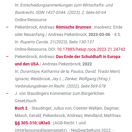
In:
Entscheidungsanmerkungen zum Wirtschafts- und
Bankrecht, ISSN 1437-0344. (2023), 2, Seite 60-64
Online-Ressource
Piekenbrock, Andreas:
Römische Brunnen
: Insolvenz: Ende
oder Neuanfang / Andreas Piekenbrock,
2023-03-06
. - 8 S.
In:
Ruperto Carola. 21(2023), Seite 130-137
Online-Ressource, DOI:
10.17885/heiup.ruca.2023.21.24742
Piekenbrock, Andreas:
Das Ende der Schuldhaft in Europa
und den USA
/ Andreas Piekenbrock,
2022
In:
Durantaye, Katharina de la; Paulus, David; Tirado Martí,
Ignacio; Westbrook, Jay L.; Zenker, Wolfgang (Hrsg.):
Verbindungslinien im Recht. (2022), Seite 569-578
J. von Staudingers Kommentar zum Bürgerlichen
Gesetzbuch
Buch 2.
- Staudinger, Julius von; Coester-Waltjen, Dagmar;
Mäsch, Gerald; Piekenbrock, Andreas; Wendland, Matthias:
§§ 305-310; UKlaG
: (AGB-Recht 1 und
Unterlassungsklagengesetz). - Neubearbeitung 2022. -