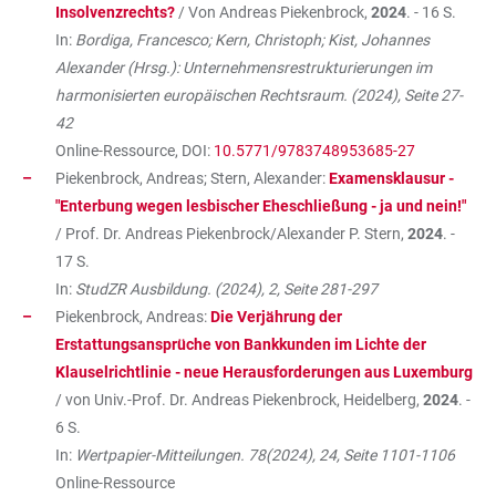
Insolvenzrechts?
/ Von Andreas Piekenbrock,
2024
. - 16 S.
In:
Bordiga, Francesco; Kern, Christoph; Kist, Johannes
Alexander (Hrsg.): Unternehmensrestrukturierungen im
harmonisierten europäischen Rechtsraum. (2024), Seite 27-
42
Online-Ressource, DOI:
10.5771/9783748953685-27
Piekenbrock, Andreas; Stern, Alexander:
Examensklausur -
"Enterbung wegen lesbischer Eheschließung - ja und nein!"
/ Prof. Dr. Andreas Piekenbrock/Alexander P. Stern,
2024
. -
17 S.
In:
StudZR Ausbildung. (2024), 2, Seite 281-297
Piekenbrock, Andreas:
Die Verjährung der
Erstattungsansprüche von Bankkunden im Lichte der
Klauselrichtlinie - neue Herausforderungen aus Luxemburg
/ von Univ.-Prof. Dr. Andreas Piekenbrock, Heidelberg,
2024
. -
6 S.
In:
Wertpapier-Mitteilungen. 78(2024), 24, Seite 1101-1106
Online-Ressource