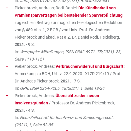
In:
Jura, ISSN 0170-1452. 43(2021), 5, Seite 475-481
Piekenbrock, Andreas; Rodi, Daniel:
Die Kündbarkeit von
Prämiensparverträgen bei bestehender Sparverpflichtung
:
zugleich ein Beitrag zur möglichen teleologischen Reduktion
von § 489 Abs. 1, 2 BGB / von Univ.-Prof. Dr. Andreas
Piekenbrock und akad. Rat a.Z. Dr. Daniel Rodi, Heidelberg,
2021
. - 9 S.
In:
Wertpapier-Mitteilungen, ISSN 0342-6971. 75(2021), 23,
Seite 1113-1121
Piekenbrock, Andreas:
Verbraucherwiderruf und Bürgschaft
:
Anmerkung zu BGH, Urt. v. 22.9.2020 - XI ZR 219/19 / Prof.
Dr. Andreas Piekenbrock,
2021
. - 7 S.
In:
GPR, ISSN 2364-7205. 18(2021), 1, Seite 18-24
Piekenbrock, Andreas:
Übersicht zu den neuen
Insolvenzgründen
/ Professor Dr. Andreas Piekenbrock,
2021
. - 4 S.
In:
Neue Zeitschrift für Insolvenz- und Sanierungsrecht.
(2021), 1, Seite 82-85