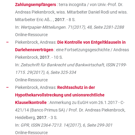
Zahlungsempfängers
: terra incognita / von Univ.-Prof. Dr.
Andreas Piekenbrock, wiss. Mitarbeiter Daniel Rodi und wiss.
Mitarbeiter Eric Aß… ,
2017
. - 8 S.
In:
Wertpapier-Mitteilungen. 71(2017), 48, Seite 2281-2288
Online-Ressource
Piekenbrock, Andreas:
Die Kontrolle von Entgeltklauseln in
Darlehensverträgen
: eine Fortsetzungsgeschichte / Andreas
Piekenbrock,
2017
. - 10 S.
In:
Zeitschrift für Bankrecht und Bankwirtschaft, ISSN 2199-
1715. 29(2017), 6, Seite 325-334
Online-Ressource
Piekenbrock, Andreas:
Rechtsschutz in der
Hypothekarvollstreckung und unionsrechtliche
Klauselkontrolle
: Anmerkung zu EuGH vom 26.1.2017 - C-
421/14 (Banco Primus SA) / Prof. Dr. Andreas Piekenbrock,
Heidelberg,
2017
. - 3 S.
In:
GPR, ISSN 2364-7213. 14(2017), 6, Seite 299-301
Online-Ressource