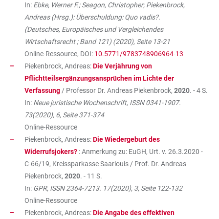
In:
Ebke, Werner F.; Seagon, Christopher; Piekenbrock,
Andreas (Hrsg.): Überschuldung: Quo vadis?.
(Deutsches, Europäisches und Vergleichendes
Wirtschaftsrecht ; Band 121) (2020), Seite 13-21
Online-Ressource, DOI:
10.5771/9783748906964-13
Piekenbrock, Andreas:
Die Verjährung von
Pflichtteilsergänzungsansprüchen im Lichte der
Verfassung
/ Professor Dr. Andreas Piekenbrock,
2020
. - 4 S.
In:
Neue juristische Wochenschrift, ISSN 0341-1907.
73(2020), 6, Seite 371-374
Online-Ressource
Piekenbrock, Andreas:
Die Wiedergeburt des
Widerrufsjokers?
: Anmerkung zu: EuGH, Urt. v. 26.3.2020 -
C-66/19, Kreissparkasse Saarlouis / Prof. Dr. Andreas
Piekenbrock,
2020
. - 11 S.
In:
GPR, ISSN 2364-7213. 17(2020), 3, Seite 122-132
Online-Ressource
Piekenbrock, Andreas:
Die Angabe des effektiven