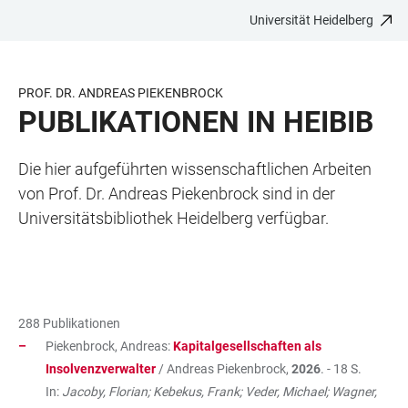
Universität Heidelberg
ZUM
HAUPTNAVIGATION
WEBSEITENSUCHE
LINKS
HAUPTINHALT
ÖFFNEN
ÖFFNEN
ZUR
BARRIEREFREIHEIT
PROF. DR. ANDREAS PIEKENBROCK
PUBLIKATIONEN IN HEIBIB
Die hier aufgeführten wissenschaftlichen Arbeiten
von Prof. Dr. Andreas Piekenbrock
sind in der
Universitätsbibliothek Heidelberg verfügbar.
288 Publikationen
Piekenbrock, Andreas:
Kapitalgesellschaften als
Insolvenzverwalter
/ Andreas Piekenbrock,
2026
. - 18 S.
In:
Jacoby, Florian; Kebekus, Frank; Veder, Michael; Wagner,