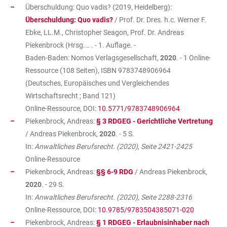
Überschuldung: Quo vadis? (2019, Heidelberg):
Überschuldung: Quo vadis?
/ Prof. Dr. Dres. h.c. Werner F.
Ebke, LL.M., Christopher Seagon, Prof. Dr. Andreas
Piekenbrock (Hrsg.… . - 1. Auflage. -
Baden-Baden: Nomos Verlagsgesellschaft,
2020
. - 1 Online-
Ressource (108 Seiten), ISBN
9783748906964
(Deutsches, Europäisches und Vergleichendes
Wirtschaftsrecht ; Band 121)
Online-Ressource, DOI:
10.5771/9783748906964
Piekenbrock, Andreas:
§ 3 RDGEG - Gerichtliche Vertretung
/ Andreas Piekenbrock,
2020
. - 5 S.
In:
Anwaltliches Berufsrecht. (2020), Seite 2421-2425
Online-Ressource
Piekenbrock, Andreas:
§§ 6-9 RDG
/ Andreas Piekenbrock,
2020
. - 29 S.
In:
Anwaltliches Berufsrecht. (2020), Seite 2288-2316
Online-Ressource, DOI:
10.9785/9783504385071-020
Piekenbrock, Andreas:
§ 1 RDGEG - Erlaubnisinhaber nach