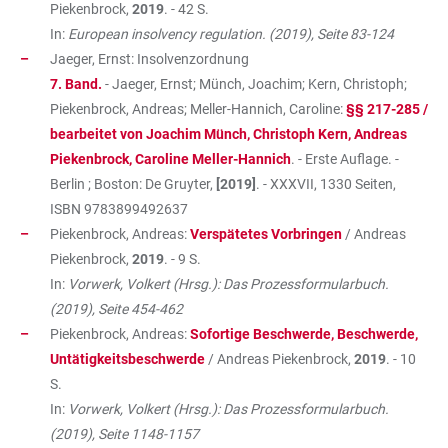
Piekenbrock,
2019
. - 42 S.
In:
European insolvency regulation. (2019), Seite 83-124
Jaeger, Ernst: Insolvenzordnung
7. Band.
- Jaeger, Ernst; Münch, Joachim; Kern, Christoph;
Piekenbrock, Andreas; Meller-Hannich, Caroline:
§§ 217-285 /
bearbeitet von Joachim Münch, Christoph Kern, Andreas
Piekenbrock, Caroline Meller-Hannich
. - Erste Auflage. -
Berlin ; Boston: De Gruyter,
[2019]
. - XXXVII, 1330 Seiten,
ISBN
9783899492637
Piekenbrock, Andreas:
Verspätetes Vorbringen
/ Andreas
Piekenbrock,
2019
. - 9 S.
In:
Vorwerk, Volkert (Hrsg.): Das Prozessformularbuch.
(2019), Seite 454-462
Piekenbrock, Andreas:
Sofortige Beschwerde, Beschwerde,
Untätigkeitsbeschwerde
/ Andreas Piekenbrock,
2019
. - 10
S.
In:
Vorwerk, Volkert (Hrsg.): Das Prozessformularbuch.
(2019), Seite 1148-1157