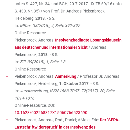
unten S. 427, Nr. 34, und BGH, 20.7.2017 - IX ZB 69/16 unten
S. 430, Nr. 35) / von Prof. Dr. Andreas Piekenbrock,
Heidelberg,
2018
. - 6 S.
In:
IPRax. 38(2018), 4, Seite 392-397
Online-Ressource
Piekenbrock, Andreas:
Insolvenzbedingte Lösungsklauseln
aus deutscher und internationaler Sicht
/ Andreas
Piekenbrock,
2018
. - 8 S.
In:
ZIP. 39(2018), 1, Seite 1-8
Online-Ressource
Piekenbrock, Andreas:
Anmerkung
/ Professor Dr. Andreas
Piekenbrock, Heidelberg,
1. Oktober 2017
. - 3 S.
In:
Juristenzeitung, ISSN 1868-7067. 72(2017), 20, Seite
1014-1016
Online-Ressource, DOI:
10.1628/002268817X15060766523690
Piekenbrock, Andreas; Rodi, Daniel; Aßfalg, Eric:
Der "SEPA-
Lastschriftwiderspruch" in der Insolvenz des