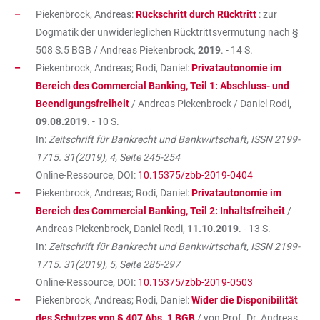
Piekenbrock, Andreas:
Rückschritt durch Rücktritt
: zur
Dogmatik der unwiderleglichen Rücktrittsvermutung nach §
508 S.5 BGB / Andreas Piekenbrock,
2019
. - 14 S.
Piekenbrock, Andreas; Rodi, Daniel:
Privatautonomie im
Bereich des Commercial Banking, Teil 1: Abschluss- und
Beendigungsfreiheit
/ Andreas Piekenbrock / Daniel Rodi,
09.08.2019
. - 10 S.
In:
Zeitschrift für Bankrecht und Bankwirtschaft, ISSN 2199-
1715. 31(2019), 4, Seite 245-254
Online-Ressource, DOI:
10.15375/zbb-2019-0404
Piekenbrock, Andreas; Rodi, Daniel:
Privatautonomie im
Bereich des Commercial Banking, Teil 2: Inhaltsfreiheit
/
Andreas Piekenbrock, Daniel Rodi,
11.10.2019
. - 13 S.
In:
Zeitschrift für Bankrecht und Bankwirtschaft, ISSN 2199-
1715. 31(2019), 5, Seite 285-297
Online-Ressource, DOI:
10.15375/zbb-2019-0503
Piekenbrock, Andreas; Rodi, Daniel:
Wider die Disponibilität
des Schutzes von § 407 Abs. 1 BGB
/ von Prof. Dr. Andreas