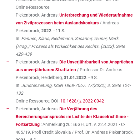
Online-Ressource
Piekenbrock, Andreas:
Unterbrechung und Wiederaufnahme
von Zivilprozessen beim Auslandskonkurs
/ Andreas
Piekenbrock,
2022
. - 11 S.
In:
Pannen, Klaus; Riedemann, Susanne; Zeuner, Mark
(Hrsg.): Prozess als Wirklichkeit des Rechts. (2022), Seite
429-439
Piekenbrock, Andreas:
Die Unverjährbarkeit von Ansprüchen
aus unverjährbaren Straftaten
/ Professor Dr. Andreas
Piekenbrock, Heidelberg,
31.01.2022
. - 9 S.
In:
Juristenzeitung, ISSN 1868-7067. 77(2022), 3, Seite 124-
132
Online-Ressource, DOI:
10.1628/jz-2022-0042
Piekenbrock, Andreas:
Die Verjährung des
Bereicherungsanspruchs im Lichte der Klauselrichtlinie -
Fortsetzung
: Anmerkung zu: EuGH, Urt. v. 22.4.2021 - C-
485/19, Profi Credit Slovakia / Prof. Dr. Andreas Piekenbrock,