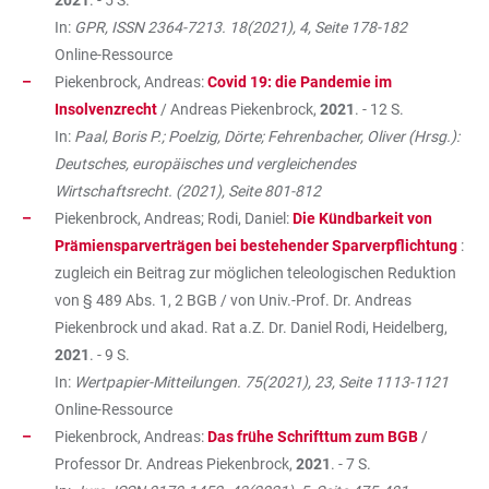
2021
. - 5 S.
In:
GPR, ISSN 2364-7213. 18(2021), 4, Seite 178-182
Online-Ressource
Piekenbrock, Andreas:
Covid 19: die Pandemie im
Insolvenzrecht
/ Andreas Piekenbrock,
2021
. - 12 S.
In:
Paal, Boris P.; Poelzig, Dörte; Fehrenbacher, Oliver (Hrsg.):
Deutsches, europäisches und vergleichendes
Wirtschaftsrecht. (2021), Seite 801-812
Piekenbrock, Andreas; Rodi, Daniel:
Die Kündbarkeit von
Prämiensparverträgen bei bestehender Sparverpflichtung
:
zugleich ein Beitrag zur möglichen teleologischen Reduktion
von § 489 Abs. 1, 2 BGB / von Univ.-Prof. Dr. Andreas
Piekenbrock und akad. Rat a.Z. Dr. Daniel Rodi, Heidelberg,
2021
. - 9 S.
In:
Wertpapier-Mitteilungen. 75(2021), 23, Seite 1113-1121
Online-Ressource
Piekenbrock, Andreas:
Das frühe Schrifttum zum BGB
/
Professor Dr. Andreas Piekenbrock,
2021
. - 7 S.