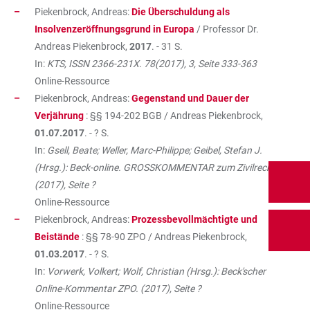
Piekenbrock, Andreas:
Die Überschuldung als
Insolvenzeröffnungsgrund in Europa
/ Professor Dr.
Andreas Piekenbrock,
2017
. - 31 S.
In:
KTS, ISSN 2366-231X. 78(2017), 3, Seite 333-363
Online-Ressource
Piekenbrock, Andreas:
Gegenstand und Dauer der
Verjährung
: §§ 194-202 BGB / Andreas Piekenbrock,
01.07.2017
. - ? S.
In:
Gsell, Beate; Weller, Marc-Philippe; Geibel, Stefan J.
(Hrsg.): Beck-online. GROSSKOMMENTAR zum Zivilrecht.
(2017), Seite ?
Online-Ressource
Piekenbrock, Andreas:
Prozessbevollmächtigte und
Beistände
: §§ 78-90 ZPO / Andreas Piekenbrock,
01.03.2017
. - ? S.
In:
Vorwerk, Volkert; Wolf, Christian (Hrsg.): Beck'scher
Online-Kommentar ZPO. (2017), Seite ?
Online-Ressource